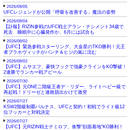
■
2026/08/05
UFCレジェンドが公開「呼吸を改善する」魔法の姿勢
■
2026/08/04
【訃報】RIZIN参戦のUFC戦士アラン・ナシメント34歳で
死去 睡眠中に心臓発作か、6月には試合も
■
2026/08/02
【UFC】緊急参戦スターリング、大金星のTKO勝利！元王
者ブラホヴィッチがパンチ＆ヒジの嵐に沈む
■
2026/08/02
【UFC】ムサエフ、豪快フックで強豪クラインをKO撃破！
2連勝でランカー戦アピール
■
2026/07/30
【UFC】元ONE二階級王者デ・リダー、ライトヘビー級で
再起戦！ドリーゼと連敗脱出かけて激突
■
2026/07/27
KSW2階級制覇パルナス、UFCと契約！初戦でライト級12
位フッカーと対戦決定
■
2026/07/27
【UFC】元RIZIN戦士テミロフ、衝撃“顔面着地”KO勝利！