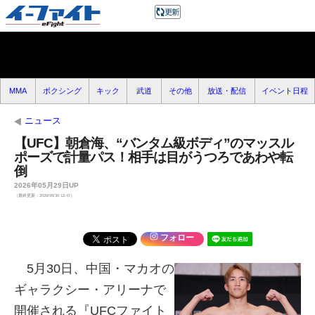
MMA
ボクシング
キック
武道
その他
放送・配信
イベント日程
ニュース
【UFC】朝倉海、“バンタム級ボディ”のマッスル
ポーズで計量パス！相手は目がうつろであわや転
倒
2026年05月29日UP
（最終更新：2026/05/30 12:47）
フォロー
5月30日、中国・マカオの
ギャラクシー・アリーナで
開催される『UFCファイト