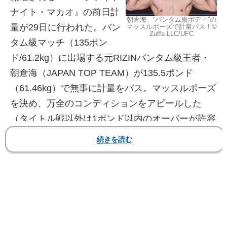
ナイト・マカオ』の前日計
朝倉海、“バンタム級ボディ”の
量が29日に行われた。バン
マッスルポーズで計量パス！©
Zuffa LLC/UFC
タム級マッチ（135ポン
ド/61.2kg）に出場する元RIZINバンタム級王者・
朝倉海（JAPAN TOP TEAM）が135.5ポンド
（61.46kg）で無事に計量をパス。マッスルポーズ
を決め、万全のコンディションをアピールした
（タイトル戦以外は1ポンド以内のオーバーが許容
範囲として認められている）。
【フォト＆動画】朝倉海の“バンタム級ボディ”！ス
モザーマンは目がうつろ、あわや転倒