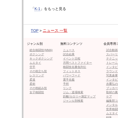
は何度もあった。
「
K-1
」をもっと見る
先日、空手世界女王で現在はMMAファイタ
するのが最善」とSNSで語ったが、現実問題
るのはそう簡単ではないだろう。
ニュース 一覧
TOP
>
この
20
年間、磨き抜いた技で無敗街道を突
ジャンル別
無料コンテンツ
会員専用
▶︎次ページは【フォト＆動画】空手時代、も
総合格闘技(MMA)
ニュース
試合動画
ボクシング
試合結果
スパーリ
キックボクシング
イベント日程
テクニッ
ムエタイ
月間ベストファイター
トレーニ
空手
格闘技名勝負列伝
インタビ
その他立ち技
フィットネス
ラウンド
≪ 前の
レスリング
パワーフード
写真倉庫
柔道
選手名鑑
インタビ
柔術
予想
吉鷹弘の
フォロー
その他組み技
リンク
ブッカー
女子格闘技
ジム・道場検索
取材の裏
●編集部オススメ
距離/カロリー測定マップ
ケア
ジャンル別検索
編集部コ
メンタル
世界格闘
・【フォト＆動画】空手時代、も
ムエタイ
特集