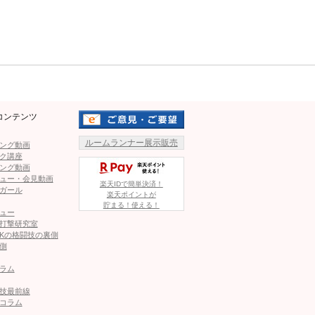
Mute
ーとして活躍する月井隼南がこの対抗策として、「脚で勝負
、この木村と勝負ができるほどのレベルの蹴り技を身に着け
き進み、絶対女王となるか、木村の次戦を待ちたい。
コンテンツ
な蹴りで吹っ飛ばす瞬間！春麗コス姿も
ルームランナー展示販売
ング動画
ク講座
1
2
ング動画
ュー・会見動画
楽天IDで簡単決済！
ガール
楽天ポイントが
ページへ
次のページへ ≫
貯まる！使える！
ュー
打撃研究室
Kの格闘技の裏側
側
ラム
技最前線
な蹴りで吹っ飛ばす瞬間！春麗コス姿も
コラム