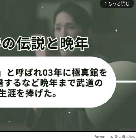
もっと読む
arrow_forward_ios
』では、韓国のチェ・ウンジと対戦し、得意の蹴りで試合を優位に進
を飾った。
にしていた空手時代の試合映像ハイライトを公開した。当時
で対戦相手はのけぞるように大きくバランスを崩すか、ダウ
取ったものだろう。
0年が経ちました」とメッセー
」「突き詰めた技術」「20年
いた」など驚きの声が相次い
だに答えが出ない」との意見も
その威力に相手も吹っ飛ぶ
り”だけでない。全国優勝の実
うだ。木村は蹴りとパンチのどちらの距離でも勝負ができ、
に前に出た対戦相手が、木村のパンチ強打を浴び続ける場面
Powered by 
GliaStudios