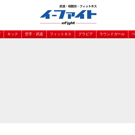
グ
キック
空手・武道
フィットネス
グラビア
ラウンドガール