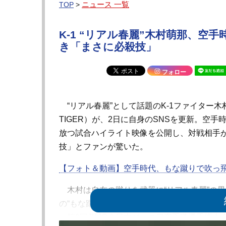
ニュース 一覧
TOP
>
K-1 “リアル春麗”木村萌那、空
き「まさに必殺技」
フォロー
“リアル春麗”として話題のK-1ファイター木村
TIGER）が、2日に自身のSNSを更新。空手
放つ試合ハイライト映像を公開し、対戦相手
技」とファンが驚いた。
【フォト＆動画】空手時代、もな蹴りで吹っ
木村は自在の蹴りを武器に“リアル春麗”の異
の“もな蹴り”は海外からも注目を集めるほどだ
～第9回JKJO全日本ジュニア空手道選手権