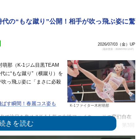
手時代の“もな蹴り”公開！相手が吹っ飛ぶ姿に驚
2026/07/03（金）UP
（最終更新：2026/07/03 12:47）
萌那（K-1ジム目黒TEAM
時代に“もな蹴り”（横蹴り）を
が吹っ飛ぶ姿に「まさに必殺
飛ばす瞬間！春麗コス姿も
K-1ファイター木村萌那
名で注目を集めるK-1人気の女性ファイター。その変幻自在
が、彼女は決して“エンタメ枠”ではなく実力は本物だ。第3回
大会7連覇や、全日本女子ボクシング選手権大会での実績を誇