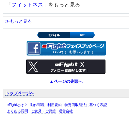
「
フィットネス
」をもっと見る
≫もっと見る
モバイル
PC
▲ページの先頭へ
トップページへ
eFightとは？
動作環境
利用規約
特定商取引法に基づく表記
よくある質問
ご意見・ご要望
運営会社