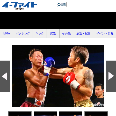
MMA
ボクシング
キック
武道
その他
放送・配信
イベント日程