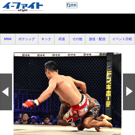
MMA
ボクシング
キック
武道
その他
放送・配信
イベント日程