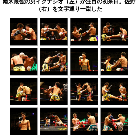
南米最強の男イグナシオ（左）が注目の初来日。佐野
（右）を文字通り一蹴した