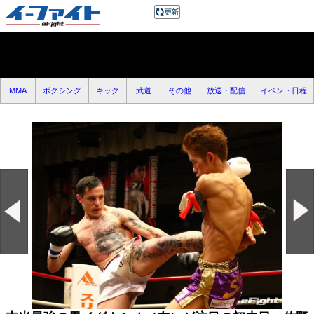
MMA
ボクシング
キック
武道
その他
放送・配信
イベント日程