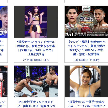
元・
“現役ナース”ラウンドガール
【テレビ・配信】安部焰vsペ
ター
桃里れあ、腹筋と太ももで本
ットムアンカン、藤原乃愛vs
ナギ
日登場予告！WBCムエタイ
カナなど『BOM 51』生中
松
王座戦4試合
継・放送・配信情報
（2026年08月02日UP）
（2026年08月02日UP）
リン
PFL絶対王者ヌルマゴメド
”保育士×バレー選手”大城な
元王
フ、衝撃1R KO！無敗コルガ
るみ、ビーチバレー指導にフ