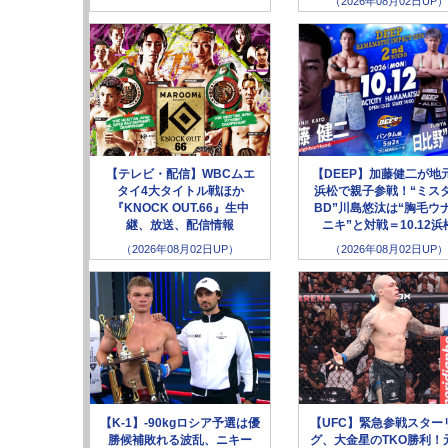
（2026年08月02日UP）
【テレビ・配信】WBCムエ
【DEEP】加藤健二が地
タイ4大タイトル戦ほか
浜松で親子参戦！“ミス
『KNOCK OUT.66』生中
BD”川島悠汰は“胸毛ウ
継、放送、配信情報
ニキ”と対戦＝10.12浜
（2026年08月02日UP）
（2026年08月02日UP）
【K-1】-90kgロシア予選は優
【UFC】緊急参戦スター
勝候補敗れる波乱、ニキー
グ、大金星のTKO勝利！