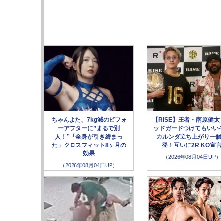
ちゃんよた、7kg減のビフォ
【RISE】王者・南原健太
ーアフターに”まるで別
ッドガードつけてもいい
人！”「全身が引き締まっ
カルンダ立ち上がり一
た」クロスフィット8ヶ月の
発！互いに2R KO宣
効果
（2026年08月04日UP）
（2026年08月04日UP）