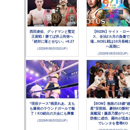
西田凌佑、グッドマンと暫定
【RIZIN】ケイト・ロ
王座戦！勝てば井上尚弥へ
ス、全治2カ月の負傷で
「絶対に落とせない」=9.27
場…NOEL戦は10月長崎
へ延期に
（2026年08月03日UP）
（2026年08月03日UP）
“現役ナース”桃里れあ、太も
【BOM】無敗の18歳“
も爆発のラウンドガールで魅
星”安部焰、豪快KO勝利
了！KO続出の大会にも興奮
座戴冠！藤原乃愛がリベ
防衛に成功、羅向が流血
（2026年08月03日UP）
でレンタを雪辱KO