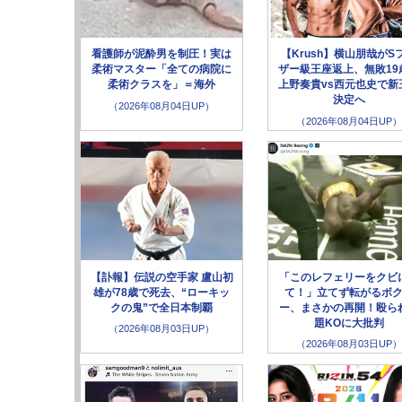
看護師が泥酔男を制圧！実は
【Krush】横山朋哉がS
柔術マスター「全ての病院に
ザー級王座返上、無敗19
柔術クラスを」＝海外
上野奏貴vs西元也史で新
決定へ
（2026年08月04日UP）
（2026年08月04日UP）
【訃報】伝説の空手家 盧山初
「このレフェリーをクビ
雄が78歳で死去、“ローキッ
て！」立てず転がるボ
クの鬼”で全日本制覇
ー、まさかの再開！殴ら
題KOに大批判
（2026年08月03日UP）
（2026年08月03日UP）