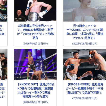
ータ
武尊推薦の宇佐美秀メイソ
元“8頭身ファイタ
欠
ン、超RIZIN参戦決定！相手
ー”AKARI、ムッチリな８頭
大会
が「200kgでもやる」と強気
身に成長！浜辺の姿に「最強
発言
かわいい目指す」
（2026年08月03日UP）
（2026年08月03日UP）
超新
【KNOCK OUT】漁鬼が30秒
【KROSS×OVER】佐野勇海
で王
KO勝ちで会場騒然！重森陽
がヘビー級激闘を制す！中村
ンジ
太は右ハイ一撃KOで戴冠、
蓮は肘打ちで流血TKO勝ち
ヒジ
福田海斗や壱ら勝利
（2026年08月02日UP）
（2026年08月02日UP）