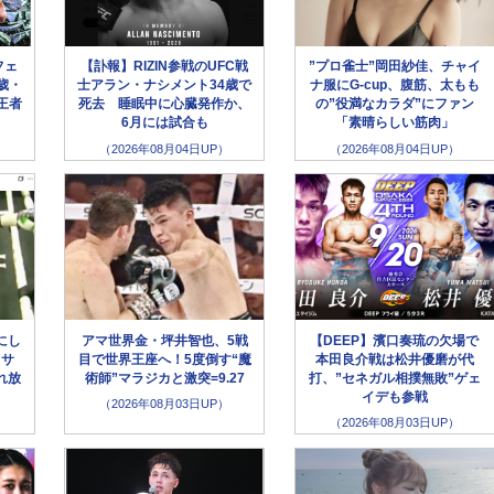
フェ
【訃報】RIZIN参戦のUFC戦
”プロ雀士”岡田紗佳、チャイ
歳・
士アラン・ナシメント34歳で
ナ服にG-cup、腹筋、太もも
王者
死去 睡眠中に心臓発作か、
の”役満なカラダ”にファン
6月には試合も
「素晴らしい筋肉」
（2026年08月04日UP）
（2026年08月04日UP）
にし
アマ世界金・坪井智也、5戦
【DEEP】濱口奏琉の欠場で
クサ
目で世界王座へ！5度倒す“魔
本田良介戦は松井優磨が代
れ放
術師”マラジカと激突=9.27
打、”セネガル相撲無敗”ゲェ
イデも参戦
（2026年08月03日UP）
（2026年08月03日UP）