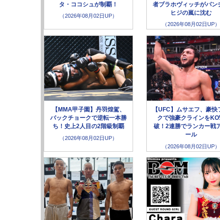
タ・ココシュが制覇！
者ブラホヴィッチがパン
ヒジの嵐に沈む
（2026年08月02日UP）
（2026年08月02日UP）
【MMA甲子園】丹羽煌駕、
【UFC】ムサエフ、豪快
バックチョークで逆転一本勝
クで強豪クラインをKO
ち！史上2人目の2階級制覇
破！2連勝でランカー戦
ール
（2026年08月02日UP）
（2026年08月02日UP）