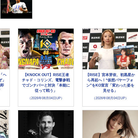
「ヘ
【KNOCK OUT】RISE王者
【RISE】宮本芽依、初黒星か
ぞ」
チャド・コリンズ、電撃参戦
ら再起へ！“仮想パヤーフォ
触即
でゴンナパーと対決「本能に
ン”をKO宣言「変わった姿を
言
従って戦う」
見せる」
（2026年08月04日UP）
（2026年08月04日UP）