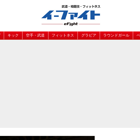
グ
キック
空手・武道
フィットネス
グラビア
ラウンドガール