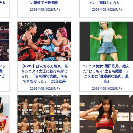
チ＆
ン撃破で王座防衛
ァン「期待しかない」
（2026年08月02日UP）
（2026年08月02日UP）
フッ
【RWS】ぱんちゃん璃奈、若
”テニス美女”園田彩乃、鍛え
撃
きムエタイ女王に強打を封じ
た”むっちり”太もも躍動！テ
アピ
られ…「首相撲で完敗、何も
ニス姿に｢健康的な筋肉、最
できなかった」＝試合結果
高｣
（2026年08月02日UP）
（2026年08月02日UP）