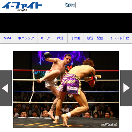
MMA
ボクシング
キック
武道
その他
放送・配信
イベント日程