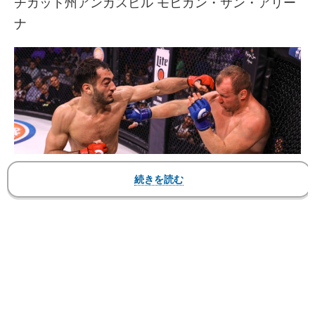
チカット州アンカスビル モヒガン・サン・アリー
ナ
元王者シュレメンコ（右）に苦戦を強いられたムサシ（左）。序盤に
フックを被弾して、右目が大きく腫れ上がった
▼メインイベント ミドル級 5分3R
○ゲガール・ムサシ（32＝オランダ/元DREAMミド