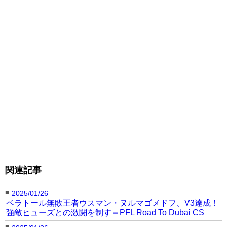
ル級＆ライトヘビー級王者、元ストライクフォー
ス・ライトヘビー級王者）
判定3-0 ※三者とも29-28
●アレキサンダー・シュレメンコ（33＝ロシア/元
ベラトール・ミドル級王者）
関連記事
■
2025/01/26
ベラトール無敗王者ウスマン・ヌルマゴメドフ、V3達成！
強敵ヒューズとの激闘を制す＝PFL Road To Dubai CS
■