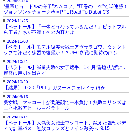
2025/01/26
“皇帝ヒョードルの弟子”ネムコフ、“圧巻の一本”で13連勝！
ジョンソンをチョーク葬＝PFL Road To Dubai CS
■
2024/11/25
【ベラトール】「一体どうなっているんだ！」ピットブル
ら王者たちが不満！その内容とは
■
2024/11/03
【ベラトール】モデル級美女戦士アヴサラゴワ、タンクト
ップで汗だく練習で復帰か！？UFC参戦に期待の声も
■
2024/10/21
【ベラトール】減量失敗の女子選手、1ヶ月“昏睡状態”に…
運営は声明を出さず
■
2024/10/20
【結果】10.20『PFL』ガヌーvsフェレイラ ほか
■
2024/09/16
美女戦士マッコートが悶絶顔で一本負け！無敗コリンズは
王座挑戦アピール＝ベラトール
■
2024/09/14
【ベラトール】人気美女戦士マッコート、鍛えた強靭ボデ
ィで計量パス！無敗コリンズとメイン激突へ=9.15