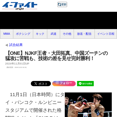
MMA
ボクシング
キック
武道
その他
放送・配信
イベント日程
試合結果
【ONE】NJKF王者・大田拓真、中国ズーチンの
猛攻に苦戦も、技術の差を見せ完封勝利！
2024年11月01日UP
（最終更新：2024/11/02 00:39）
フォロー
11月1日（日本時間）にタ
イ・バンコク・ルンピニー
スタジアムで開催された格