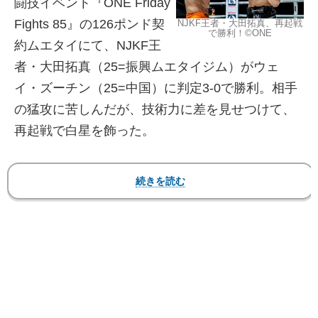
闘技イベント『ONE Friday
Fights 85』の126ポンド契
NJKF王者・大田拓真、再起戦
で勝利！©️ONE
約ムエタイにて、NJKF王
者・大田拓真（25=振興ムエタイジム）がウェ
イ・ズーチン（25=中国）に判定3-0で勝利。相手
の猛攻に苦しんだが、技術力に差を見せつけて、
再起戦で白星を飾った。
大田はWBCムエタイ日本統一フェザー級の肩書
を持つNJKFフェザー級王者。昨年9月のONE初戦
でジェルテ・ブロマートを判定で下すと、同4月に
コプター・ソー・ソンマイをKO撃破。しかし同8
月ブラジル・Mエチャットにスプリットの判定2-1
で惜敗した。