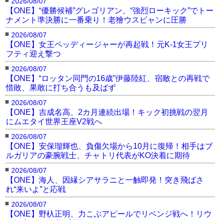
2026/08/07
【ONE】“優勝候補”グレゴリアン、“強烈ローキック”でトー
ナメント準決勝に一番乗り！老獪ウスビャンに圧勝
■
2026/08/07
【ONE】女王ペッディージャーが再起戦！元K-1女王プリ
フティ迎え撃つ
■
2026/08/07
【ONE】“ロッタン同門の16歳”伊藤陸紅、宿敵との再戦で
惜敗、果敢に打ち合うも及ばず
■
2026/08/07
【ONE】吉成名高、2カ月連続出場！キック初挑戦の翌月
にムエタイ世界王座V2戦へ
■
2026/08/07
【ONE】安保瑠輝也、負傷欠場から10月に復帰！相手はブ
ルガリアの豪腕戦士、チャトリ代表がKO決着に期待
■
2026/08/07
【ONE】海人、因縁シアサラニと一触即発！突き飛ばさ
れ“来いよ”と応戦
■
2026/08/07
【ONE】野杁正明、力こぶアピールでリベンジ戦へ！リウ