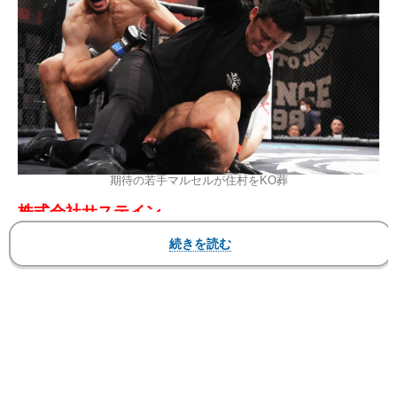
期待の若手マルセルが住村をKO葬
株式会社サステイン
PROFESSIONAL SHOOTO 2026 Vol.3 【第2
部】
2026年5月17日（日）東京・ニューピアホール
▼ウェルター級5分3R
●住村竜市朗（TEAM ONE/同級世界王者）
KO 2R55秒 ※パウンド連打
○デソウザ・マルセル（総合格闘技道場STF/同級9