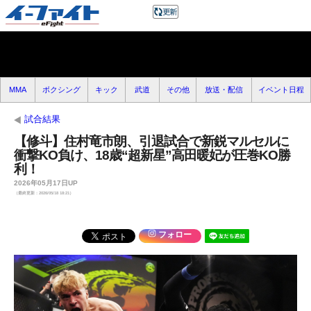
MMA
ボクシング
キック
武道
その他
放送・配信
イベント日程
試合結果
【修斗】住村竜市朗、引退試合で新鋭マルセルに
衝撃KO負け、18歳“超新星”高田暖妃が圧巻KO勝
利！
2026年05月17日UP
（最終更新：2026/05/18 18:21）
フォロー