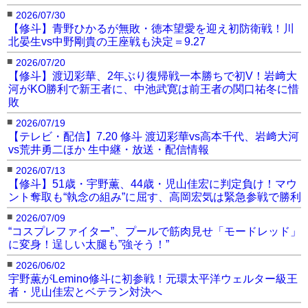
■
2026/07/30
【修斗】青野ひかるが無敗・徳本望愛を迎え初防衛戦！川
北晏生vs中野剛貴の王座戦も決定＝9.27
■
2026/07/20
【修斗】渡辺彩華、2年ぶり復帰戦一本勝ちで初V！岩﨑大
河がKO勝利で新王者に、中池武寛は前王者の関口祐冬に惜
敗
■
2026/07/19
【テレビ・配信】7.20 修斗 渡辺彩華vs高本千代、岩﨑大河
vs荒井勇二ほか 生中継・放送・配信情報
■
2026/07/13
【修斗】51歳・宇野薫、44歳・児山佳宏に判定負け！マウ
ント奪取も“執念の組み”に屈す、高岡宏気は緊急参戦で勝利
■
2026/07/09
“コスプレファイター”、プールで筋肉見せ「モードレッド」
に変身！逞しい太腿も”強そう！”
■
2026/06/02
宇野薫がLemino修斗に初参戦！元環太平洋ウェルター級王
者・児山佳宏とベテラン対決へ