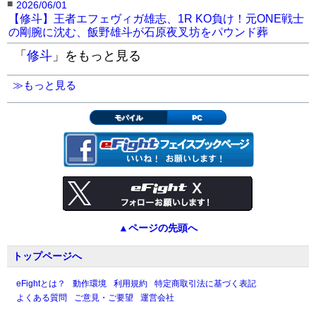
■
2026/06/01
【修斗】王者エフェヴィガ雄志、1R KO負け！元ONE戦士
の剛腕に沈む、飯野雄斗が石原夜叉坊をパウンド葬
「
修斗
」をもっと見る
≫もっと見る
モバイル
PC
▲ページの先頭へ
トップページへ
eFightとは？
動作環境
利用規約
特定商取引法に基づく表記
よくある質問
ご意見・ご要望
運営会社