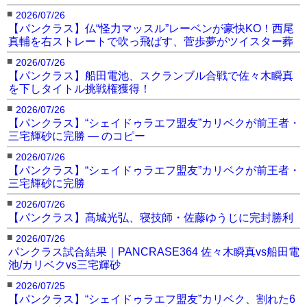
■
2026/07/26
【パンクラス】仏“怪力マッスル”レーベンが豪快KO！西尾
真輔を右ストレートで吹っ飛ばす、菅歩夢がツイスター葬
■
2026/07/26
【パンクラス】船田電池、スクランブル合戦で佐々木瞬真
を下しタイトル挑戦権獲得！
■
2026/07/26
【パンクラス】“シェイドゥラエフ盟友”カリベクが前王者・
三宅輝砂に完勝 — のコピー
■
2026/07/26
【パンクラス】“シェイドゥラエフ盟友”カリベクが前王者・
三宅輝砂に完勝
■
2026/07/26
【パンクラス】髙城光弘、寝技師・佐藤ゆうじに完封勝利
■
2026/07/26
パンクラス試合結果｜PANCRASE364 佐々木瞬真vs船田電
池/カリベクvs三宅輝砂
■
2026/07/25
【パンクラス】“シェイドゥラエフ盟友”カリベク、割れた6