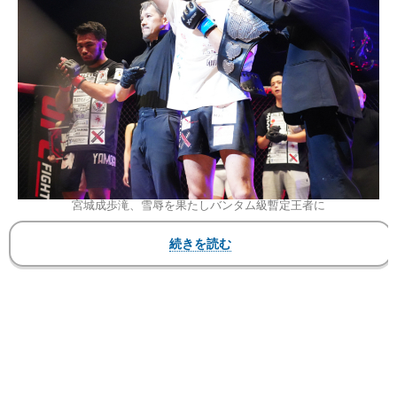
宮城成歩滝、雪辱を果たしバンタム級暫定王者に
▼第13試合 コーメインイベント バンタム級 暫定
キング・オブ・パンクラス・チャンピオンシップ
5分5R
●山口 怜臣（TIGER MUAY THAI／同級1位）
判定0-3 ※47-48×2、46-49
◯宮城 成歩滝（ストライプル新百合ヶ丘／同級2
位）