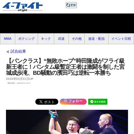
MMA
ボクシング
キック
武道
その他
放送・配信
イベント日程
試合結果
【パンクラス】“無敗ホープ”時田隆成がフライ級
新王者に！バンタム級暫定王者は激闘を制した宮
城成歩滝、BD騒動の濱田巧は逆転一本勝ち
2026年05月31日UP
（最終更新：2026/05/31 23:27）
フォロー