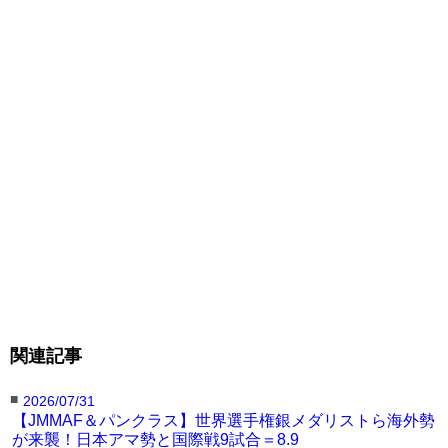
※宮城が新暫定王者に
正規王者・田嶋椋の
『ROAD TO UFC』参戦に
伴い実施される暫定王座
戦。山口は24年のネオブ
ラ・バンタム級優勝＆MVP
の実績を誇り5連勝中。
関連記事
■
2026/07/31
【JMMAF＆パンクラス】世界選手権銀メダリストら海外勢
が来襲！日本アマ勢と国際戦9試合＝8.9