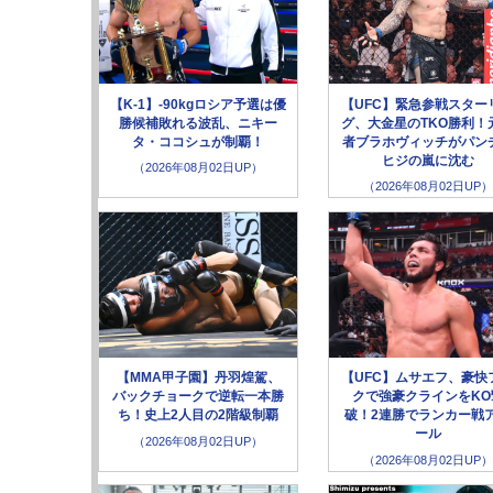
【K-1】-90kgロシア予選は優
【UFC】緊急参戦スター
勝候補敗れる波乱、ニキー
グ、大金星のTKO勝利！
タ・ココシュが制覇！
者ブラホヴィッチがパン
ヒジの嵐に沈む
（2026年08月02日UP）
（2026年08月02日UP）
【MMA甲子園】丹羽煌駕、
【UFC】ムサエフ、豪快
バックチョークで逆転一本勝
クで強豪クラインをKO
ち！史上2人目の2階級制覇
破！2連勝でランカー戦
ール
（2026年08月02日UP）
（2026年08月02日UP）