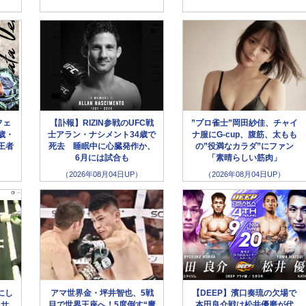
フェ
【訃報】RIZIN参戦のUFC戦
”プロ雀士”岡田紗佳、チャイ
歳・
士アラン・ナシメント34歳で
ナ服にG-cup、腹筋、太もも
王者
死去 睡眠中に心臓発作か、
の”役満なカラダ”にファン
6月には試合も
「素晴らしい筋肉」
（2026年08月04日UP）
（2026年08月04日UP）
にし
アマ世界金・坪井智也、5戦
【DEEP】濱口奏琉の欠場で
クサ
目で世界王座へ！5度倒す“魔
本田良介戦は松井優磨が代