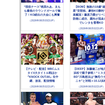
“現役ナース”桃里れあ、太も
【BOM】無敗の18歳“
も爆発のラウンドガールで魅
星”安部焰、豪快KO勝利
了！KO続出の大会にも興奮
座戴冠！藤原乃愛がリベ
防衛に成功、羅向が流血
（2026年08月03日UP）
でレンタを雪辱KO
（2026年08月02日UP）
【テレビ・配信】WBCムエ
【DEEP】加藤健二が地
タイ4大タイトル戦ほか
浜松で親子参戦！“ミス
『KNOCK OUT.66』生中
BD”川島悠汰は“胸毛ウ
継、放送、配信情報
ニキ”と対戦＝10.12浜
（2026年08月02日UP）
（2026年08月02日UP）