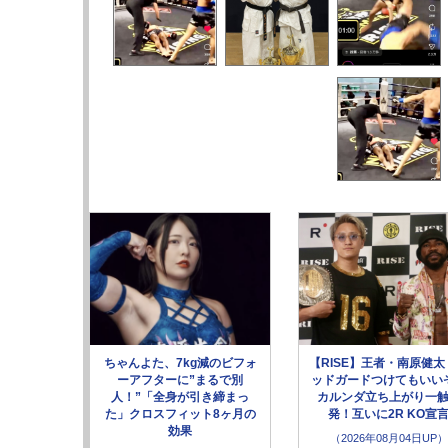
ちゃんよた、7kg減のビフォ
【RISE】王者・南原健太
ーアフターに”まるで別
ッドガードつけてもいい
人！”「全身が引き締まっ
カルンダ立ち上がり一
た」クロスフィット8ヶ月の
発！互いに2R KO宣
効果
（2026年08月04日UP）