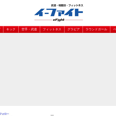
グ
キック
空手・武道
フィットネス
グラビア
ラウンドガール