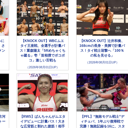
ルに
【KNOCK OUT】WBCムエ
【KNOCK OUT】辻井和奏、
、さ
タイ王座戦、全選手が計量パ
168cmの長身・美脚で計量パ
メン
ス！重森陽太「5Rめちゃくち
ス！タイ戦士迎撃へ「100％
ゃ蹴る」壱「首相撲でボコボ
の私を見せる」
コ」激しい舌戦も
（2026年08月01日UP）
（2026年08月01日UP）
古河
【RWS】ぱんちゃんがムエタ
【PFL】“無敗モデル戦士”デ
トー
イデビューに計量パス！大き
ィチェバ、1年ぶり復帰戦で
な広背筋と割れた腹筋！相手
完勝！無敗記録を16に、スタ