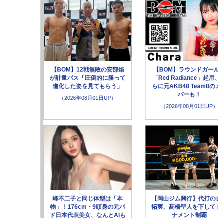
【BOM】12戦無敗の安部焰
【BOM】ラウンドガー
が計量パス「圧倒的に勝って
「Red Radiance」起用
進化した姿を見てもらう」
らに元AKB48 Team8の
バーも！
（2026年08月01日UP）
（2026年08月01日UP）
峰不二子と同じ体型は「本
【岡山ジム興行】代打の
物」！176cm・9頭身の元バ
拓実、髙橋聖人を下して
ド日本代表美女、なんとAIも
ナメント制覇