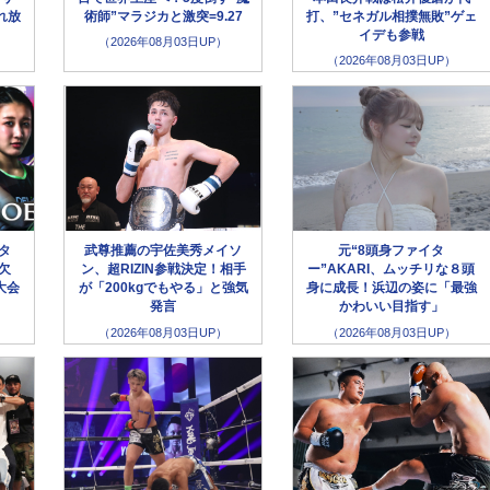
れ放
術師”マラジカと激突=9.27
打、”セネガル相撲無敗”ゲェ
イデも参戦
（2026年08月03日UP）
（2026年08月03日UP）
ータ
武尊推薦の宇佐美秀メイソ
元“8頭身ファイタ
欠
ン、超RIZIN参戦決定！相手
ー”AKARI、ムッチリな８頭
大会
が「200kgでもやる」と強気
身に成長！浜辺の姿に「最強
発言
かわいい目指す」
（2026年08月03日UP）
（2026年08月03日UP）