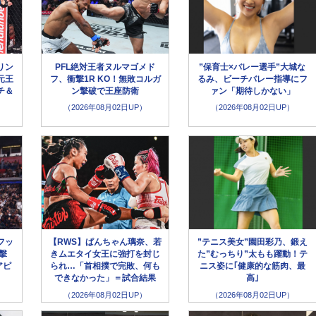
リン
PFL絶対王者ヌルマゴメド
”保育士×バレー選手”大城な
元王
フ、衝撃1R KO！無敗コルガ
るみ、ビーチバレー指導にフ
チ＆
ン撃破で王座防衛
ァン「期待しかない」
（2026年08月02日UP）
（2026年08月02日UP）
フッ
【RWS】ぱんちゃん璃奈、若
”テニス美女”園田彩乃、鍛え
撃
きムエタイ女王に強打を封じ
た”むっちり”太もも躍動！テ
アピ
られ…「首相撲で完敗、何も
ニス姿に｢健康的な筋肉、最
できなかった」＝試合結果
高｣
（2026年08月02日UP）
（2026年08月02日UP）