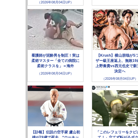
（2026年08月04日UP）
看護師が泥酔男を制圧！実は
【Krush】横山朋哉がS
柔術マスター「全ての病院に
ザー級王座返上、無敗19
柔術クラスを」＝海外
上野奏貴vs西元也史で新
決定へ
（2026年08月04日UP）
（2026年08月04日UP）
【訃報】伝説の空手家 盧山初
「このレフェリーをクビ
雄が78歳で死去、“ローキッ
て！」立てず転がるボ