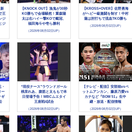
超新
【KNOCK OUT】漁鬼が30秒
【KROSS×OVER】佐野勇海
で王
KO勝ちで会場騒然！重森陽
がヘビー級激闘を制す！中村
ンジ
太は右ハイ一撃KOで戴冠、
蓮は肘打ちで流血TKO勝ち
ヒジ
福田海斗や壱ら勝利
（2026年08月02日UP）
（2026年08月02日UP）
元・
“現役ナース”ラウンドガール
【テレビ・配信】安部焰vsペ
ター
桃里れあ、腹筋と太ももで本
ットムアンカン、藤原乃愛vs
ナギ
日登場予告！WBCムエタイ
カナなど『BOM 51』生中
松
王座戦4試合
継・放送・配信情報
（2026年08月02日UP）
（2026年08月02日UP）