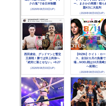
クの鬼”で全日本制覇
ー、まさかの再開！殴ら
題KOに大批判
（2026年08月03日UP）
（2026年08月03日UP）
西田凌佑、グッドマンと暫定
【RIZIN】ケイト・ロ
王座戦！勝てば井上尚弥へ
ス、全治2カ月の負傷で
「絶対に落とせない」=9.27
場…NOEL戦は10月長崎
へ延期に
（2026年08月03日UP）
（2026年08月03日UP）