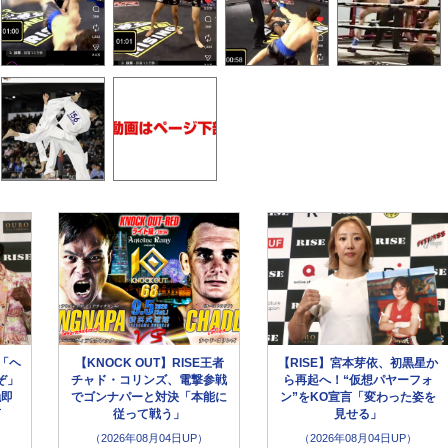
「ヘ
【KNOCK OUT】RISE王者
【RISE】宮本芽依、初黒星か
ぞ」
チャド・コリンズ、電撃参戦
ら再起へ！“仮想パヤーフォ
触即
でゴンナパーと対決「本能に
ン”をKO宣言「変わった姿を
言
従って戦う」
見せる」
（2026年08月04日UP）
（2026年08月04日UP）