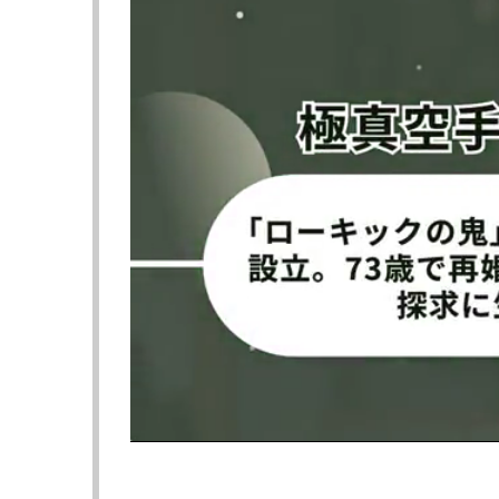
KO/TKO負けとなった。
ウィテカーは初回から独特のリズムで距離を
ト、左ボディを散らしながら、リベラを追い
初回終了間際、ウィテカーは目にも止まらぬ
続く2回、開始直後にリベラが前へ出ると、
ウンし、フラつきながら立ち上がったものの、
ウィテカーはこれで12勝（9KO）1分。世
■過去には“マイケルジャクソン風”の動きで
ウィテカーといえば、実力だけでなく、リン
た“魅せるボクサー”だ。
24年2月には、試合中に片足でかわす動き
ソンを思わせるようなステップで相手を翻弄。
「酔拳だ」「マトリックスだね」と大きく拡