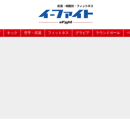
グ
キック
空手・武道
フィットネス
グラビア
ラウンドガール