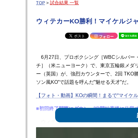
試合結果 一覧
TOP
>
ウィテカーKO勝利！マイケルジ
フォロー
6月27日、プロボクシング［WBCシルバー
チ］（米ニューヨーク）で、東京五輪銀メダ
ー（英国）が、強烈カウンターで、2回 TKO
ソン風KO”で話題を呼んだ”魅せる天才”だ。
【フォト・動画】KOの瞬間！まるで“マイケル
■初回終了間際にダウン、2R開始直後に仕留
ウィテカーは試合前の世界ランクはWBC2位
ド・リベラ（米国）はWBC19位で、27勝（