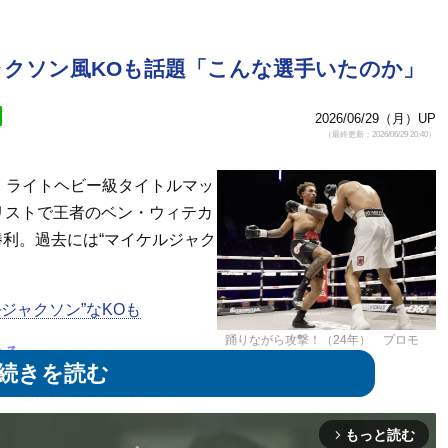
ャクソン風KOも話題「こんな選手いたのか」
2026/06/29（月）UP
（最終更新：2026/06/29 20:40）
・ライトヘビー級タイトルマッ
リストで王者のベン・ウィテカ
勝利。過去には“マイケルジャク
ジャクソン”なKOも
踊りながら攻撃！（24年） プロモ
める
ーション公式YouTube
@boxxerofficial
、IBF3位。相手のリチャー
20KO）2敗1NCの戦績を誇るベテランで、今回がキャリア初の
もっと読む
arrow_forward_ios