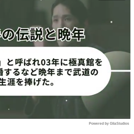
支配。左手を下げた構えから、速いジャブ、右ストレー
込んでいく。
右フックでダウンを奪取。
ウィテカーは左フックをカウンターで一閃！リベラは再びダ
主審が試合をストップした。KOタイムは、2回27秒。
界上位進出へ向け、強烈なインパクトを残した。
大バズ
グ上での派手なパフォーマンスでも何度も話題を呼んでき
や、両手を下げて相手を誘う動き、さらにはマイケル・ジャク
最後は5回TKO勝利を飾り、その独特すぎる動きがSNSで
Powered by 
GliaStudios
散された。