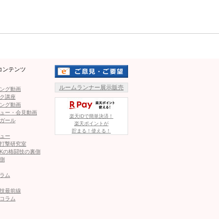
Mute
回から相手を見切り、2回に一気に仕留めた内容は、ショー
を高めるものに。
知ったファンから「彼は特別な選手だ」「こんな選手がいる
ぎるスタイル」などの声が寄せられた。
コンテンツ
瞬で倒す。エンタメ性と決定力を兼ね備えたウィテカー
ルームランナー展示販売
ング動画
ク講座
ング動画
ュー・会見動画
楽天IDで簡単決済！
まるで“マイケルジャクソン”なKOも
ガール
楽天ポイントが
貯まる！使える！
ュー
1
2
打撃研究室
Kの格闘技の裏側
側
ページへ
次のページへ ≫
ラム
技最前線
コラム