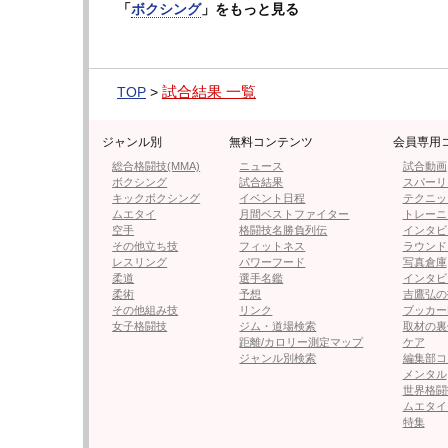
「
ボクシング
」をもっと見る
今回は派手なダンスこそ控えめだったが、初
マンとしてだけでなく、実力者としての評価
試合結果 一覧
TOP
>
今回は米国初登場、SNSではウィテカーを
とは」「彼は何をするかわからない、新しす
ジャンル別
無料コンテンツ
会員専用
総合格闘技(MMA)
ニュース
試合動画
踊るような動きで相手を翻弄し、倒す時は一
ボクシング
試合結果
スパーリ
が、世界戦線でさらに注目を集めそうだ。
キックボクシング
イベント日程
テクニッ
ムエタイ
月間ベストファイター
トレーニ
空手
格闘技名勝負列伝
インタビ
次のページは
【フォト・動画】KOの瞬間！
その他立ち技
フィットネス
ラウンド
レスリング
パワーフード
写真倉庫
柔道
選手名鑑
インタビ
柔術
予想
吉鷹弘の
その他組み技
リンク
ブッカー
女子格闘技
ジム・道場検索
取材の裏
≪ 前の
距離/カロリー測定マップ
ケア
ジャンル別検索
編集部コ
メンタル
フォロー
世界格闘
ムエタイ
●編集部オススメ
特集