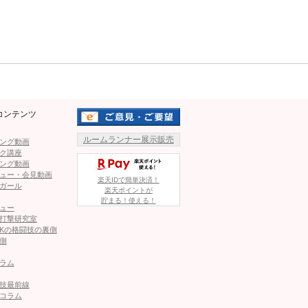
ページへ
次のページへ ≫
Mute
コンテンツ
グビキニ！…ありえない腕十字の瞬間も
ルームランナー展示販売
ング動画
ク講座
ちゃカワ”柔術女子が一本勝ちも「ゾッとした」危険すぎる腕
ング動画
ュー・会見動画
楽天IDで簡単決済！
ガール
楽天ポイントが
貯まる！使える！
ュー
秒殺KO！引退直後の元王者がまさかの対戦要求か＝ONE
打撃研究室
Kの格闘技の裏側
側
ラム
11秒KO勝利！一方的に殴り倒し「偉大な遺伝子だ！」
技最前線
コラム