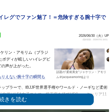
ハイレグでファン魅了！＝危険すぎる腕十字で
2026/06/30（火）UP
（最終更新：2026/07/01 18:01）
ャケリン・アモリム（ブラジ
えたボディが眩しいハイレグビ
どの声が上がった。
話題の”柔術美女”ジャケリン・アモリ
ありえない腕十字の瞬間も
ム＠jacqueamorimjjより
プラーで、IBJJF世界選手権やワールド・ノーギなど柔術
向後はLFA女子ストロー級王座を経てUFCへ。キャリア11
るものだ。
津希に判定負けし、キャリア2