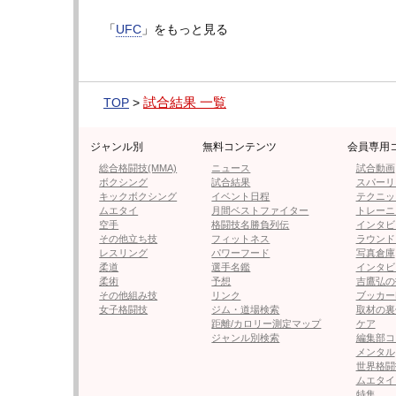
「
UFC
」をもっと見る
≪ 前の
フォロー
試合結果 一覧
TOP
>
●編集部オススメ
ジャンル別
無料コンテンツ
会員専用
・【フォト＆動画】鍛えたハイレ
総合格闘技(MMA)
ニュース
試合動画
ボクシング
試合結果
スパーリ
キックボクシング
イベント日程
テクニッ
・「腕ってこんな曲がるの…」“め
ムエタイ
月間ベストファイター
トレーニ
十字
空手
格闘技名勝負列伝
インタビ
その他立ち技
フィットネス
ラウンド
レスリング
パワーフード
写真倉庫
柔道
選手名鑑
インタビ
・ヘビー級巨漢、豪快ハイキック6
柔術
予想
吉鷹弘の
その他組み技
リンク
ブッカー
女子格闘技
ジム・道場検索
取材の裏
距離/カロリー測定マップ
ケア
ジャンル別検索
編集部コ
・UFC2階級王者のグラマー姪、
メンタル
世界格闘
ムエタイ
特集