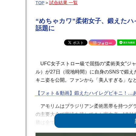
試合結果 一覧
TOP
>
“めちゃカワ”柔術女子、鍛えた
話題に
フォロー
UFC女子ストロー級で屈指の“柔術美女”ジ
ル）が27日（現地時間）に自身のSNSで鍛
キニ姿を公開。ファンから「美人すぎる」な
【フォト＆動画】鍛えたハイレグビキニ！…
アモリムはブラジリアン柔術黒帯を持つグラッ
の主要大会で実績を残してきた実力者。MMA転
勝は全てフィニッシュ（2KO・9一本）によ
アモリムは昨年10月には“井上直樹の姉”魅