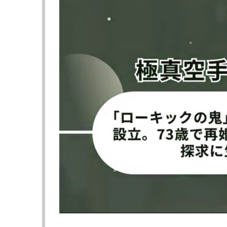
度目の黒星を喫したが、直近となる今年5月
ー（タイ）に一本勝ちで復活。腕十字でアモ
ばすと、その上腕がありえない角度まで弓な
映像が大バズりし話題を呼んだ。
3日前の6月24日に31歳の誕生日を迎えたば
のインスタグラムにビーチで休暇を楽しむ姿
のは日本のアニメ柄でハイレグ・Tバックの
着に比べて露出度が高く、ヒップラインを美
が、流石、UFCで戦うファイター。その鍛え
高だ」などファンを魅了した。
アモリムは現在、女子ストロー級ランキン
目だ。
▶︎次ページは【フォト＆動画】鍛えたハイレ