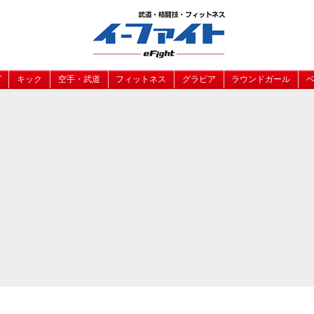
グ
キック
空手・武道
フィットネス
グラビア
ラウンドガール