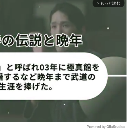
もっと読む
arrow_forward_ios
の再起戦でロマ・ルックブンミ
リムがルックブンミーの腕を伸
りに曲がり、このフィニッシュ
かりのアモリム。27日に自身
を公開したが、身に纏っている
ブラジリアンビキニ。普通の水
しく見せる効果があるものだ
上腕が弓のようにしなる！＠
たボディは「美しすぎる」「最
ufceurope
グ
13
位。連勝を重ね、年内トップランカー入りできるか、注
グビキニ！…ありえない腕十字の瞬間も
Powered by 
GliaStudios
1
2