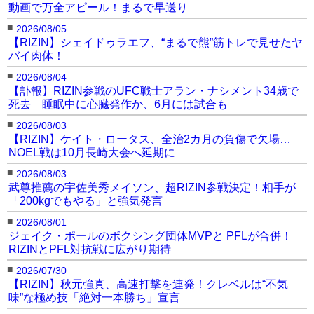
動画で万全アピール！まるで早送り
■
2026/08/05
【RIZIN】シェイドゥラエフ、“まるで熊”筋トレで見せたヤ
バイ肉体！
■
2026/08/04
【訃報】RIZIN参戦のUFC戦士アラン・ナシメント34歳で
死去 睡眠中に心臓発作か、6月には試合も
■
2026/08/03
【RIZIN】ケイト・ロータス、全治2カ月の負傷で欠場…
NOEL戦は10月長崎大会へ延期に
■
2026/08/03
武尊推薦の宇佐美秀メイソン、超RIZIN参戦決定！相手が
「200kgでもやる」と強気発言
■
2026/08/01
ジェイク・ポールのボクシング団体MVPと PFLが合併！
RIZINとPFL対抗戦に広がり期待
■
2026/07/30
【RIZIN】秋元強真、高速打撃を連発！クレベルは“不気
味”な極め技「絶対一本勝ち」宣言