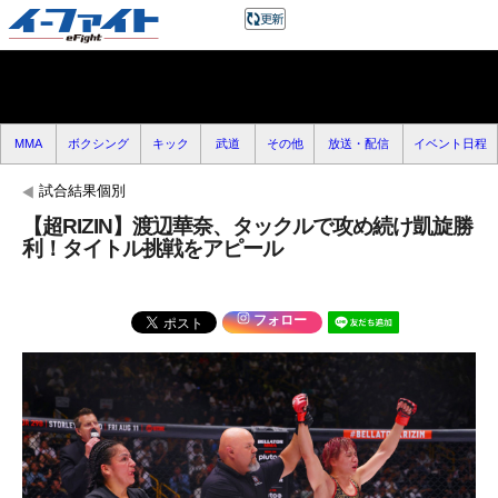
MMA
ボクシング
キック
武道
その他
放送・配信
イベント日程
試合結果個別
【超RIZIN】渡辺華奈、タックルで攻め続け凱旋勝
利！タイトル挑戦をアピール
フォロー