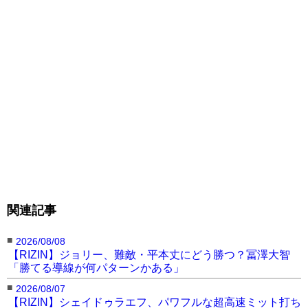
●ヴィタ・アルテイガ（アメリカ/COMBAT
FITNESS）
渡辺は21年にベラトール
に本格参戦。今年4月に、タ
イトル挑戦をかけて元王者
イリマ・レイ・マクファー
レンと対戦するも、惜しく
パンチを見舞うアルテイガ
もスプリット判定負けを喫
（右）
した。今回は、約3年半ぶり
となる日本凱旋試合となる。
関連記事
■
2026/08/08
【RIZIN】ジョリー、難敵・平本丈にどう勝つ？冨澤大智
「勝てる導線が何パターンかある」
■
2026/08/07
【RIZIN】シェイドゥラエフ、パワフルな超高速ミット打ち