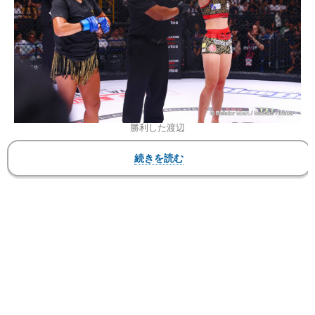
勝利した渡辺
RIZIN FIGHTING FEDERATION
『のむシリカ presents 超RIZIN.2 powered by U-
NEXT』
2023年7月30日（日）さいたまスーパーアリーナ
（Bellatorパート）
▼第3試合 ユニファイドルール：5分 3Rフライ級
〇渡辺華奈（FIGHTER’S FLOW）
判定3-0 ※三者ともに29-28