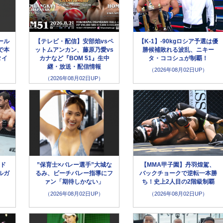
ール
【テレビ・配信】安部焰vsペ
【K-1】-90kgロシア予選は優
で本
ットムアンカン、藤原乃愛vs
勝候補敗れる波乱、ニキー
タイ
カナなど『BOM 51』生中
タ・ココシュが制覇！
継・放送・配信情報
（2026年08月02日UP）
（2026年08月02日UP）
メド
”保育士×バレー選手”大城な
【MMA甲子園】丹羽煌駕、
ルガ
るみ、ビーチバレー指導にフ
バックチョークで逆転一本勝
ァン「期待しかない」
ち！史上2人目の2階級制覇
（2026年08月02日UP）
（2026年08月02日UP）