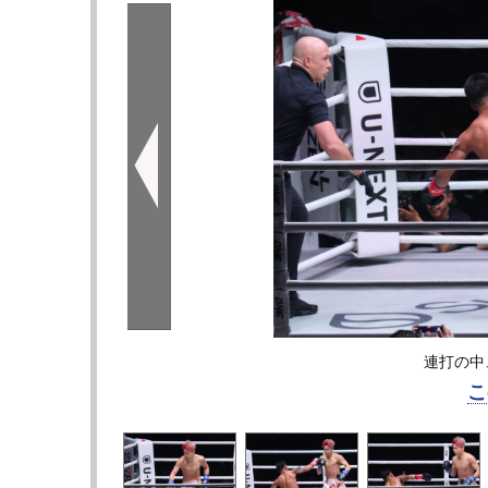
連打の中
こ