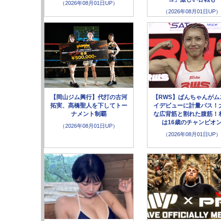
（2026年08月01日UP）
（2026年08月01日UP）
【岡山ジム興行】代打の古河
【RWS】ぱんちゃんがム
拓実、髙橋聖人を下してトー
イデビューに計量パス！
ナメント制覇
な広背筋と割れた腹筋！
は16歳のチャンピオ
（2026年08月01日UP）
（2026年08月01日UP）