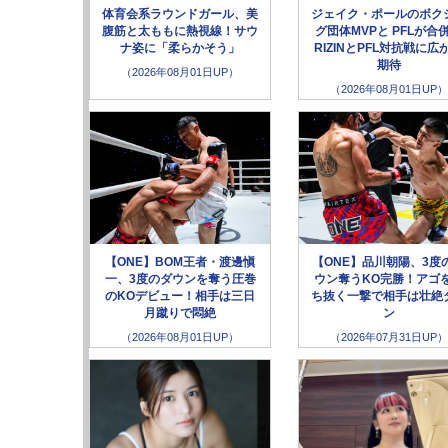
体育会系ラウンドガール、美
ジェイク・ポールのボク
腹筋と太ももに熱視線！サウ
グ団体MVPと PFLが合
ナ姿に「柔らかそう」
RIZINとPFL対抗戦に広
期待
（2026年08月01日UP）
（2026年08月01日UP）
【ONE】BOM王者・渡邊愼
【ONE】品川朝陽、3度
一、3度のダウンを奪う圧巻
ウン奪うKO完勝！アゴ
のKOデビュー！相手は三日
ち抜く一撃で相手は壮絶
月蹴りで悶絶
ン
（2026年08月01日UP）
（2026年07月31日UP）