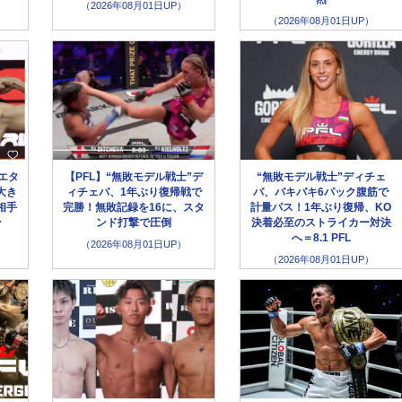
（2026年08月01日UP）
（2026年08月01日UP）
エタ
【PFL】“無敗モデル戦士”デ
“無敗モデル戦士”ディチェ
大き
ィチェバ、1年ぶり復帰戦で
バ、バキバキ6パック腹筋で
相手
完勝！無敗記録を16に、スタ
計量パス！1年ぶり復帰、KO
ン
ンド打撃で圧倒
決着必至のストライカー対決
へ＝8.1 PFL
（2026年08月01日UP）
（2026年08月01日UP）