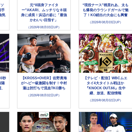
イソ
元“8頭身ファイタ
“現役ナース”桃里れあ、太も
相手
ー”AKARI、ムッチリな８頭
も爆発のラウンドガールで魅
強気
身に成長！浜辺の姿に「最強
了！KO続出の大会にも興奮
かわいい目指す」
（2026年08月03日UP）
（2026年08月03日UP）
30秒
【KROSS×OVER】佐野勇海
【テレビ・配信】WBCムエ
森陽
がヘビー級激闘を制す！中村
タイ4大タイトル戦ほか
冠、
蓮は肘打ちで流血TKO勝ち
『KNOCK OUT.66』生中
継、放送、配信情報
（2026年08月02日UP）
（2026年08月02日UP）