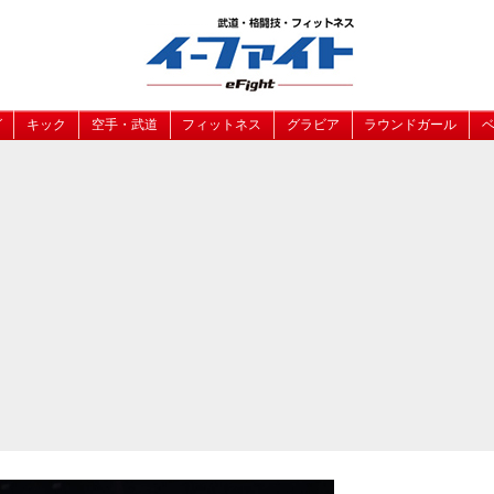
グ
キック
空手・武道
フィットネス
グラビア
ラウンドガール