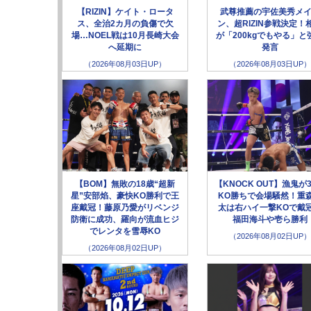
【RIZIN】ケイト・ロータ
武尊推薦の宇佐美秀メ
ス、全治2カ月の負傷で欠
ン、超RIZIN参戦決定！
場…NOEL戦は10月長崎大会
が「200kgでもやる」と
へ延期に
発言
（2026年08月03日UP）
（2026年08月03日UP）
【BOM】無敗の18歳“超新
【KNOCK OUT】漁鬼が
星”安部焰、豪快KO勝利で王
KO勝ちで会場騒然！重
座戴冠！藤原乃愛がリベンジ
太は右ハイ一撃KOで戴
防衛に成功、羅向が流血ヒジ
福田海斗や壱ら勝利
でレンタを雪辱KO
（2026年08月02日UP）
（2026年08月02日UP）