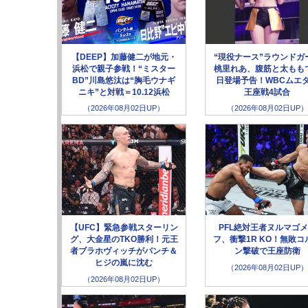
【DEEP】加藤健二が地元・
“現役ナース”ラウンドガ
浜松で親子参戦！“ミスター
桃里れあ、腹筋と太もも
BD”川島悠汰は“胸毛ウナギ
日登場予告！WBCムエ
ニキ”と対戦＝10.12浜松
王座戦4試合
（2026年08月02日UP）
（2026年08月02日UP）
【UFC】緊急参戦スターリン
PFL絶対王者ヌルマゴ
グ、大金星のTKO勝利！元王
フ、衝撃1R KO！無敗コ
者ブラホヴィッチがパンチ＆
ン撃破で王座防衛
ヒジの嵐に沈む
（2026年08月02日UP）
（2026年08月02日UP）