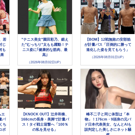
、若
”テニス美女”園田彩乃、鍛え
【BOM】12戦無敗の安部焰
封じ
た”むっちり”太もも躍動！テ
が計量パス「圧倒的に勝って
何も
ニス姿に｢健康的な筋肉、最
進化した姿を見てもらう」
結果
高｣
（2026年08月01日UP）
（2026年08月02日UP）
ムエ
【KNOCK OUT】辻井和奏、
峰不二子と同じ体型は「本
量パ
168cmの長身・美脚で計量パ
物」！176cm・9頭身の元バ
くち
ス！タイ戦士迎撃へ「100％
ド日本代表美女、なんとAIも
コボ
の私を見せる」
誤判定した美しさにネット騒
然