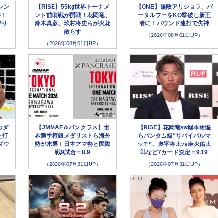
シン
【RISE】55kg世界トーナメ
【ONE】無敗アリショフ、バ
併！
ント前哨戦が開戦！花岡竜、
ータルフーをKO撃破し新王
がり
鈴木真彦、玖村将史らが火花
者に！パウンド連打で失神
散らす
（2026年08月01日UP）
（2026年08月01日UP）
のダ
【JMMAF＆パンクラス】世
【RISE】花岡竜vs堀本祐惺
を打
界選手権銀メダリストら海外
らバンタム級“サバイバルマ
ダウ
勢が来襲！日本アマ勢と国際
ッチ”、奥平将太vs麻火佑太
戦9試合＝8.9
郎など7カード決定＝9.19
（2026年07月31日UP）
（2026年07月31日UP）