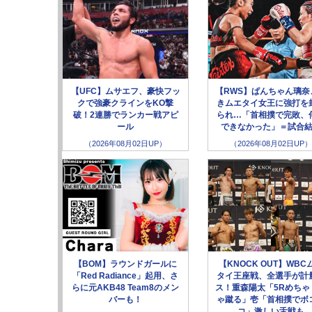
【UFC】ムサエフ、豪快フッ
【RWS】ぱんちゃん璃奈
クで強豪クラインをKO撃
きムエタイ女王に強打を
破！2連勝でランカー戦アピ
られ…「首相撲で完敗、
ール
できなかった」＝試合
（2026年08月02日UP）
（2026年08月02日UP）
【BOM】ラウンドガールに
【KNOCK OUT】WBC
「Red Radiance」起用、さ
タイ王座戦、全選手が計
らに元AKB48 Team8のメン
ス！重森陽太「5Rめちゃ
バーも！
ゃ蹴る」壱「首相撲でボ
コ」激しい舌戦も