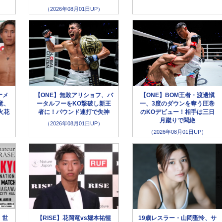
（2026年08月01日UP）
ナメ
【ONE】無敗アリショフ、バ
【ONE】BOM王者・渡邊愼
竜、
ータルフーをKO撃破し新王
一、3度のダウンを奪う圧巻
火花
者に！パウンド連打で失神
のKOデビュー！相手は三日
月蹴りで悶絶
（2026年08月01日UP）
（2026年08月01日UP）
】世
【RISE】花岡竜vs堀本祐惺
19歳レスラー・山岡聖怜、サ