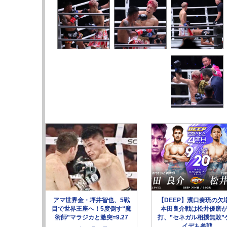
アマ世界金・坪井智也、5戦
【DEEP】濱口奏琉の欠
目で世界王座へ！5度倒す“魔
本田良介戦は松井優磨
術師”マラジカと激突=9.27
打、”セネガル相撲無敗”
イデも参戦