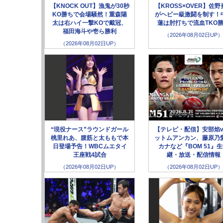
【KNOCK OUT】漁鬼が30秒
【KROSS×OVER】佐野
KO勝ちで会場騒然！重森陽
がヘビー級激闘を制す！
太は右ハイ一撃KOで戴冠、
蓮は肘打ちで流血TKO
福田海斗や壱ら勝利
（2026年08月02日UP）
（2026年08月02日UP）
“現役ナース”ラウンドガール
【テレビ・配信】安部焰v
桃里れあ、腹筋と太ももで本
ットムアンカン、藤原乃愛
日登場予告！WBCムエタイ
カナなど『BOM 51』
王座戦4試合
継・放送・配信情報
（2026年08月02日UP）
（2026年08月02日UP）