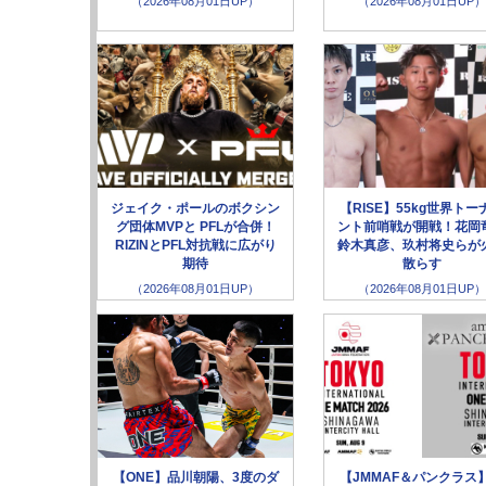
（2026年08月01日UP）
（2026年08月01日UP）
ジェイク・ポールのボクシン
【RISE】55kg世界トー
グ団体MVPと PFLが合併！
ント前哨戦が開戦！花岡
RIZINとPFL対抗戦に広がり
鈴木真彦、玖村将史らが
期待
散らす
（2026年08月01日UP）
（2026年08月01日UP）
【ONE】品川朝陽、3度のダ
【JMMAF＆パンクラス