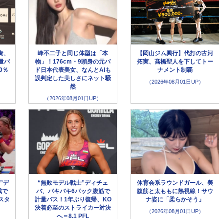
奏、
峰不二子と同じ体型は「本
【岡山ジム興行】代打の古河
量パ
物」！176cm・9頭身の元バ
拓実、髙橋聖人を下してトー
0％
ド日本代表美女、なんとAIも
ナメント制覇
誤判定した美しさにネット騒
（2026年08月01日UP）
然
（2026年08月01日UP）
”デ
“無敗モデル戦士”ディチェ
体育会系ラウンドガール、美
戦で
バ、バキバキ6パック腹筋で
腹筋と太ももに熱視線！サウ
スタ
計量パス！1年ぶり復帰、KO
ナ姿に「柔らかそう」
決着必至のストライカー対決
（2026年08月01日UP）
へ＝8.1 PFL