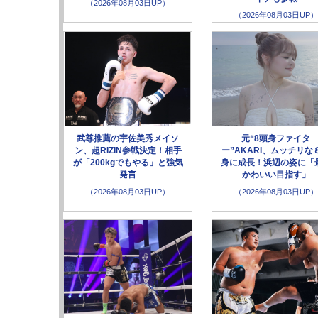
（2026年08月03日UP）
（2026年08月03日UP）
武尊推薦の宇佐美秀メイソ
元“8頭身ファイタ
ン、超RIZIN参戦決定！相手
ー”AKARI、ムッチリな
が「200kgでもやる」と強気
身に成長！浜辺の姿に「
発言
かわいい目指す」
（2026年08月03日UP）
（2026年08月03日UP）