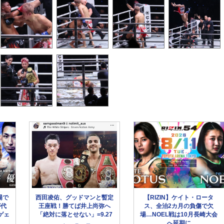
場で
西田凌佑、グッドマンと暫定
【RIZIN】ケイト・ロータ
が代
王座戦！勝てば井上尚弥へ
ス、全治2カ月の負傷で欠
ゲェ
「絶対に落とせない」=9.27
場…NOEL戦は10月長崎大会
へ延期に