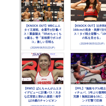
【KNOCK OUT】WBCムエ
【KNOCK OUT】辻井和
タイ王座戦、全選手が計量パ
168cmの長身・美脚で計
ス！重森陽太「5Rめちゃくち
ス！タイ戦士迎撃へ「10
ゃ蹴る」壱「首相撲でボコボ
の私を見せる」
コ」激しい舌戦も
（2026年08月01日UP）
（2026年08月01日UP）
【RWS】ぱんちゃんがムエタ
【PFL】“無敗モデル戦士
イデビューに計量パス！大き
ィチェバ、1年ぶり復帰
な広背筋と割れた腹筋！相手
完勝！無敗記録を16に、
は16歳のチャンピオン
ンド打撃で圧倒