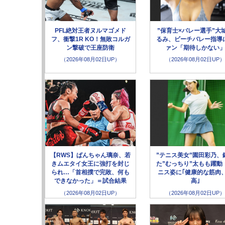
PFL絶対王者ヌルマゴメド
”保育士×バレー選手”大
フ、衝撃1R KO！無敗コルガ
るみ、ビーチバレー指導
ン撃破で王座防衛
ァン「期待しかない
（2026年08月02日UP）
（2026年08月02日UP）
【RWS】ぱんちゃん璃奈、若
”テニス美女”園田彩乃、
きムエタイ女王に強打を封じ
た”むっちり”太もも躍動
られ…「首相撲で完敗、何も
ニス姿に｢健康的な筋肉
できなかった」＝試合結果
高｣
（2026年08月02日UP）
（2026年08月02日UP）