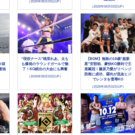
（2026年08月03日UP）
（2026年08月03日UP）
“現役ナース”桃里れあ、太も
【BOM】無敗の18歳“超新
８頭
も爆発のラウンドガールで魅
星”安部焰、豪快KO勝利で王
最強
了！KO続出の大会にも興奮
座戴冠！藤原乃愛がリベンジ
防衛に成功、羅向が流血ヒジ
（2026年08月03日UP）
でレンタを雪辱KO
（2026年08月02日UP）