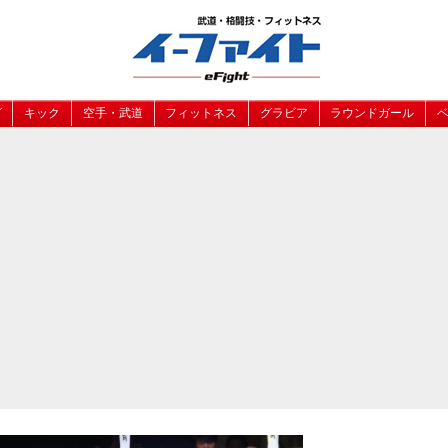
グ
キック
空手・武道
フィットネス
グラビア
ラウンドガール