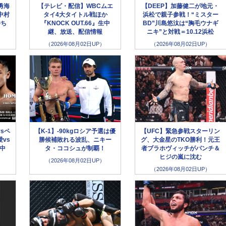
勇海
【テレビ・配信】WBCムエ
【DEEP】加藤健二が地元・
中村
タイ4大タイトル戦ほか
浜松で親子参戦！“ミスター
勝ち
『KNOCK OUT.66』生中
BD”川島悠汰は“胸毛ウナギ
継、放送、配信情報
ニキ”と対戦＝10.12浜松
（2026年08月02日UP）
（2026年08月02日UP）
sペ
【K-1】-90kgロシア予選は優
【UFC】緊急参戦スターリン
vs
勝候補敗れる波乱、ニキー
グ、大金星のTKO勝利！元王
生中
タ・ココシュが制覇！
者ブラホヴィッチがパンチ＆
ヒジの嵐に沈む
（2026年08月02日UP）
（2026年08月02日UP）