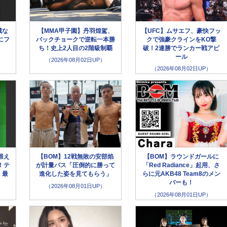
城な
【MMA甲子園】丹羽煌駕、
【UFC】ムサエフ、豪快フッ
にフ
バックチョークで逆転一本勝
クで強豪クラインをKO撃
」
ち！史上2人目の2階級制覇
破！2連勝でランカー戦アピ
ール
（2026年08月02日UP）
（2026年08月02日UP）
鍛え
【BOM】12戦無敗の安部焰
【BOM】ラウンドガールに
！テ
が計量パス「圧倒的に勝って
「Red Radiance」起用、さ
、最
進化した姿を見てもらう」
らに元AKB48 Team8のメン
バーも！
（2026年08月01日UP）
（2026年08月01日UP）