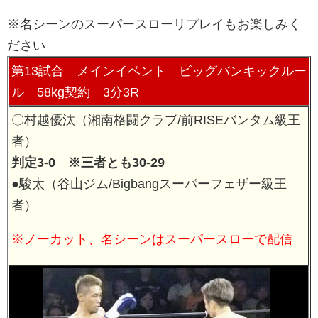
※名シーンのスーパースローリプレイもお楽しみく
ださい
第13試合 メインイベント ビッグバンキックルー
ル 58kg契約 3分3R
〇村越優汰（湘南格闘クラブ/前RISEバンタム級王
者）
判定3-0 ※三者とも30-29
●駿太（谷山ジム/Bigbangスーパーフェザー級王
者）
※ノーカット、名シーンはスーパースローで配信