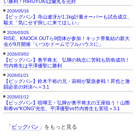
い勝利！HIROYUKIは蘭丸を完封
■
2026/05/16
【ビッグバン】寺山遼冴が1.1kg計量オーバーも試合成立、
駿太「気にせず倒しに来てほしい」
■
2026/03/25
RISE、KNOCK OUTら9団体が参加！キック界集結の新大
会が9月開催「いつかドームでフルハウスに」
■
2026/03/02
【ビッグバン】奥平将太、弘輝の執念に苦戦も防衛成功！
竹内将生は平澤優聖に勝利
■
2026/01/21
【ビッグバン】鈴木千裕の兄・宙樹が緊急参戦！昇也と激
闘必至の対決へ＝3.1
■
2026/01/12
【ビッグバン】喧嘩王・弘輝が奥平将太の王座狙う！山際
和希vs“KONG”光生、平澤優聖vs竹内将生も実現＝3.1
「
ビッグバン
」をもっと見る