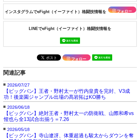
フォロー
インスタグラムでeFight（イーファイト）格闘技情報を
LINEでeFight（イーファイト）格闘技情報を
フォロー
関連記事
■
2026/07/27
【ビッグバン】王者・野村太一が竹内皇貴を完封、V3成
功！後楽園ジャンブル出場の髙岩拓はKO勝ち
■
2026/06/18
【ビッグバン】絶対王者・野村太一の防衛戦、山際和希vs
惺也ら全13試合出揃う＝7.26
■
2026/05/18
【ビッグバン】寺山遼冴、体重超過も駿太からダウンを奪