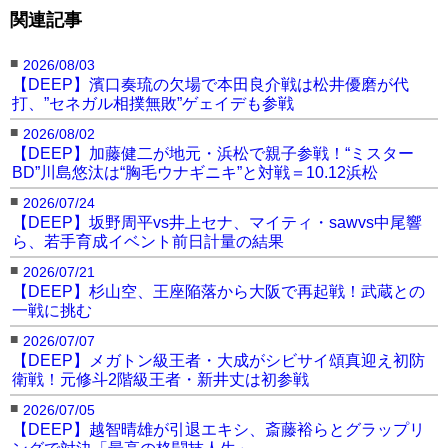
関連記事
■
2026/08/03
【DEEP】濱口奏琉の欠場で本田良介戦は松井優磨が代
打、”セネガル相撲無敗”ゲェイデも参戦
■
2026/08/02
【DEEP】加藤健二が地元・浜松で親子参戦！“ミスター
BD”川島悠汰は“胸毛ウナギニキ”と対戦＝10.12浜松
■
2026/07/24
【DEEP】坂野周平vs井上セナ、マイティ・sawvs中尾響
ら、若手育成イベント前日計量の結果
■
2026/07/21
【DEEP】杉山空、王座陥落から大阪で再起戦！武蔵との
一戦に挑む
■
2026/07/07
【DEEP】メガトン級王者・大成がシビサイ頌真迎え初防
衛戦！元修斗2階級王者・新井丈は初参戦
■
2026/07/05
【DEEP】越智晴雄が引退エキシ、斎藤裕らとグラップリ
ングで対決「最高の格闘技人生」