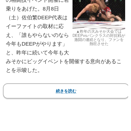
の格闘技イベント開催に名
乗りをあげた。8月8日
（土）佐伯繁DEEP代表は
イーファイトの取材に応
▲昨年の大みそか大会では
え、「誰もやらないのなら
DEEPvsパンクラスの対抗戦が
激闘の連続となり、ファンを
今年もDEEPがやります」
熱狂させた
と、昨年に続いて今年も大
みそかにビッグイベントを開催する意向があるこ
とを示唆した。
昨年、DEEPは“大みそか格闘技イベントの灯を
消すな！”をテーマにさいたまスーパーアリーナで
初の大みそか大会
を開催。世界vs日本の対抗戦、
DEEPvs