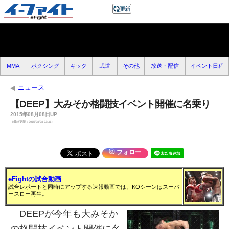
MMA
ボクシング
キック
武道
その他
放送・配信
イベント日程
ニュース
【DEEP】大みそか格闘技イベント開催に名乗り
2015年08月08日UP
（最終更新：2015/08/08 23:31）
フォロー
eFightの試合動画
試合レポートと同時にアップする速報動画では、KOシーンはスーパ
ースロー再生。
DEEPが今年も大みそか