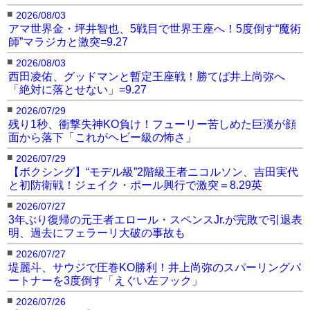
■
2026/08/03
アマ世界金・坪井智也、5戦目で世界王座へ！5度倒す“魔術
師”マラジカと激突=9.27
■
2026/08/03
西田凌佑、グッドマンと暫定王座戦！勝てば井上尚弥へ
「絶対に落とせない」=9.27
■
2026/07/29
残り1秒、衝撃失神KO負け！フューリー苦しめた巨漢が顔
面から落下「これがヘビー級の怖さ」
■
2026/07/29
【ボクシング】“モデル級”2階級王者ニコルソン、吉田実代
と初防衛戦！ジェイク・ポール興行で激突＝8.29英
■
2026/07/27
3年ぶり復帰の元王者エロール・スペンスJr.が完敗で引退表
明、過去にフェラーリ大破の事故も
■
2026/07/27
堤麗斗、サウジで圧巻KO勝利！井上尚弥のスパーリングパ
ートナーを3度倒す「えぐい左フック」
■
2026/07/26