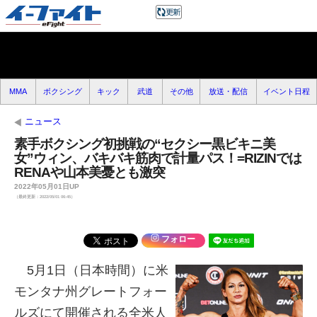
MMA
ボクシング
キック
武道
その他
放送・配信
イベント日程
ニュース
素手ボクシング初挑戦の“セクシー黒ビキニ美
女”ウィン、バキバキ筋肉で計量パス！=RIZINでは
RENAや山本美憂とも激突
2022年05月01日UP
（最終更新：2022/05/01 06:45）
フォロー
5月1日（日本時間）に米
モンタナ州グレートフォー
ルズにて開催される全米人