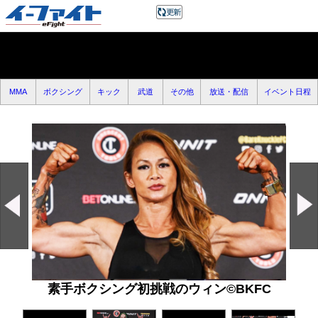
MMA
ボクシング
キック
武道
その他
放送・配信
イベント日程
素手ボクシング初挑戦のウィン©️BKFC