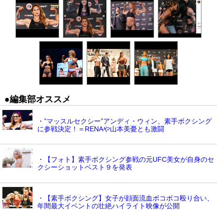
●編集部オススメ
・”マッスルセクシー”アンディ・ウィン、素手ボクシング
に参戦決定！＝RENAや山本美憂とも激闘
・【フォト】素手ボクシング参戦の元UFC美女が自身のセ
クシーショットベスト９を発表
・【素手ボクシング】女子が顔面流血ボコボコ殴り合い、
年間最大イベントの壮絶ハイライト映像が公開