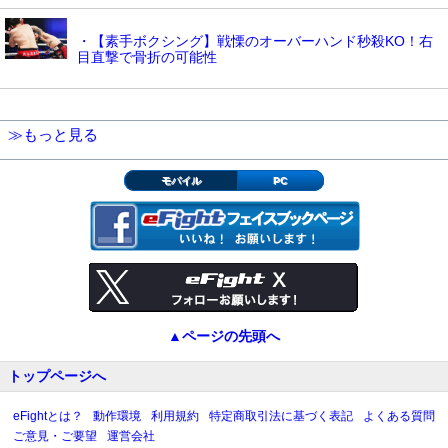
・【素手ボクシング】戦慄のオーバーハンド秒殺KO！右
目直撃で骨折の可能性
≫もっと見る
モバイル
PC
▲ページの先頭へ
トップページへ
eFightとは？
動作環境
利用規約
特定商取引法に基づく表記
よくある質問
ご意見・ご要望
運営会社