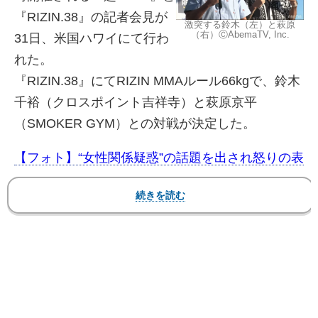
『RIZIN.38』の記者会見が
激突する鈴木（左）と萩原
（右）ⒸAbemaTV, Inc.
31日、米国ハワイにて行わ
れた。
『RIZIN.38』にてRIZIN MMAルール66kgで、鈴木
千裕（クロスポイント吉祥寺）と萩原京平
（SMOKER GYM）との対戦が決定した。
【フォト】“女性関係疑惑”の話題を出され怒りの表
情の鈴木、フェイスオフで睨み返す萩原