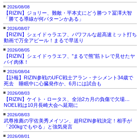
■
2026/08/08
【RIZIN】ジョリー、難敵・平本丈にどう勝つ？冨澤大智
「勝てる導線が何パターンかある」
■
2026/08/07
【RIZIN】シェイドゥラエフ、パワフルな超高速ミット打ち
動画で万全アピール！まるで早送り
■
2026/08/05
【RIZIN】シェイドゥラエフ、“まるで熊”筋トレで見せたヤ
バイ肉体！
■
2026/08/04
【訃報】RIZIN参戦のUFC戦士アラン・ナシメント34歳で
死去 睡眠中に心臓発作か、6月には試合も
■
2026/08/03
【RIZIN】ケイト・ロータス、全治2カ月の負傷で欠場…
NOEL戦は10月長崎大会へ延期に
■
2026/08/03
武尊推薦の宇佐美秀メイソン、超RIZIN参戦決定！相手が
「200kgでもやる」と強気発言
■
2026/08/01