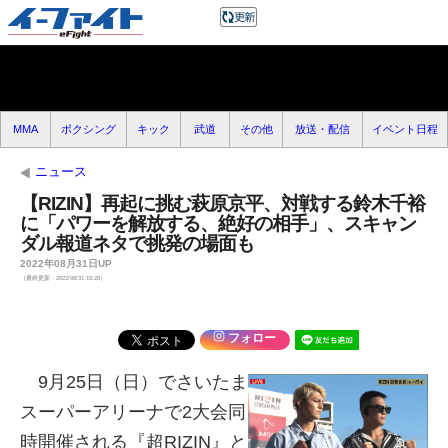
MMA
ボクシング
キック
武道
その他
放送・配信
イベント日程
ニュース
【RIZIN】再起に挑む萩原京平、対戦する鈴木千裕
に「パワーを解放する、絶好の相手」、スキャン
ダル報道ネタで挑発の場面も
2022年08月31日UP
（最終更新：2022/08/31 15:28）
フォロー
9月25日（日）でさいたま
スーパーアリーナで2大会同
時開催される『超RIZIN』と