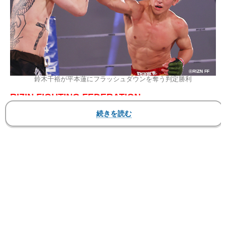
鈴木千裕が平本蓮にフラッシュダウンを奪う判定勝利
RIZIN FIGHTING FEDERATION
『RIZIN LANDMARK vol.2』
2022年3月6日（日）
▼メインイベント（第5試合） RIZIN MMA ルー
ル（66.0kg）：5分3R
○鈴木千裕（クロスポイント吉祥寺）
判定3-0
●平本蓮（ルーファスポーツ）