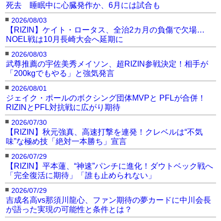
死去 睡眠中に心臓発作か、6月には試合も
■
2026/08/03
【RIZIN】ケイト・ロータス、全治2カ月の負傷で欠場…
NOEL戦は10月長崎大会へ延期に
■
2026/08/03
武尊推薦の宇佐美秀メイソン、超RIZIN参戦決定！相手が
「200kgでもやる」と強気発言
■
2026/08/01
ジェイク・ポールのボクシング団体MVPと PFLが合併！
RIZINとPFL対抗戦に広がり期待
■
2026/07/30
【RIZIN】秋元強真、高速打撃を連発！クレベルは“不気
味”な極め技「絶対一本勝ち」宣言
■
2026/07/29
【RIZIN】平本蓮、“神速”パンチに進化！ダウトベック戦へ
「完全復活に期待」「誰も止められない」
■
2026/07/29
吉成名高vs那須川龍心、ファン期待の夢カードに中川会長
が語った実現の可能性と条件とは？