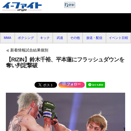
MMA
ボクシング
キック
武道
その他
放送・配信
イベント日程
新着情報試合結果個別
【RIZIN】鈴木千裕、平本蓮にフラッシュダウンを
奪い判定撃破
フォロー