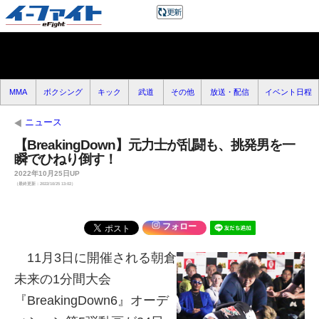
MMA
ボクシング
キック
武道
その他
放送・配信
イベント日程
ニュース
【BreakingDown】元力士が乱闘も、挑発男を一
瞬でひねり倒す！
2022年10月25日UP
（最終更新：2022/10/25 13:02）
フォロー
11月3日に開催される朝倉
未来の1分間大会
『BreakingDown6』オーデ