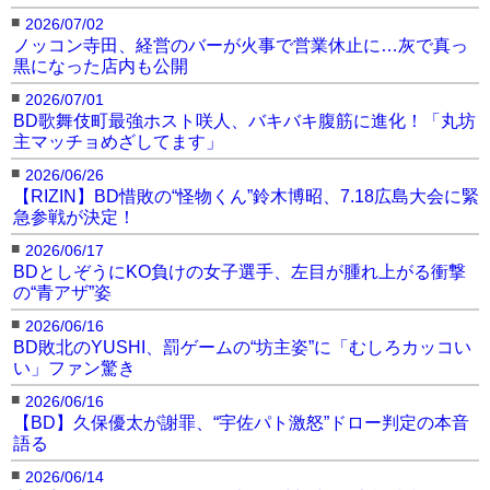
■
2026/07/02
ノッコン寺田、経営のバーが火事で営業休止に…灰で真っ
黒になった店内も公開
■
2026/07/01
BD歌舞伎町最強ホスト咲人、バキバキ腹筋に進化！「丸坊
主マッチョめざしてます」
■
2026/06/26
【RIZIN】BD惜敗の“怪物くん”鈴木博昭、7.18広島大会に緊
急参戦が決定！
■
2026/06/17
BDとしぞうにKO負けの女子選手、左目が腫れ上がる衝撃
の“青アザ”姿
■
2026/06/16
BD敗北のYUSHI、罰ゲームの“坊主姿”に「むしろカッコい
い」ファン驚き
■
2026/06/16
【BD】久保優太が謝罪、“宇佐パト激怒”ドロー判定の本音
語る
■
2026/06/14