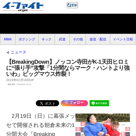
MMA
ボクシング
キック
武道
その他
放送・配信
イベント日程
ニュース
【BreakingDown】ノッコン寺田がK-1天田ヒロミ
に“張り手”攻撃「1分間ならマーク・ハントより強
いわ」ビッグマウス炸裂！
2023年02月18日UP
（最終更新：2023/02/25 21:29）
フォロー
2月19日（日）に幕張メッ
セで開催される朝倉未来の1
分間大会『Breaking