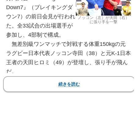
Down7』（ブレイキングダ
ウン7）の前日会見が行われ
ノッコン（左）が天田（右）
に張り手を一撃
た。全33試合の出場選手が
参加し、4部制で構成。
無差別級ワンマッチで対戦する体重150kgの元
ラグビー日本代表ノッコン寺田（38）と元K-1日本
王者の天田ヒロミ（49）が登壇し、張り手が飛ん
だ。
【フォト＆動画】ノッコンが天田に張り手をヒッ
トした瞬間、天田がブタ扱いする動画