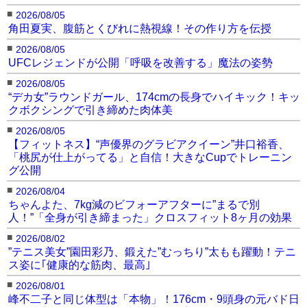
■
2026/08/05
角田夏実、腹筋とくびれに熱視線！その作り方を伝授
■
2026/08/05
UFCレジェンドが公開「呼吸を改善する」魔法の姿勢
■
2026/08/05
“デカ女”ラウンドガール、174cmの長身でハイキック！キッ
クボクシングで引き締めた肉体美
■
2026/08/05
【フィットネス】“声優界のグラビアクイーン”井口裕香、
「桃尻が仕上がってる」と自信！大きなCupでトレーニン
グ公開
■
2026/08/04
ちゃんよた、7kg減のビフォーアフターに”まるで別
人！”「全身が引き締まった」クロスフィット8ヶ月の効果
■
2026/08/02
”テニス美女”園田彩乃、鍛えた”むっちり”太もも躍動！テニ
ス姿に｢健康的な筋肉、最高｣
■
2026/08/01
峰不二子と同じ体型は「本物」！176cm・9頭身の元バド日