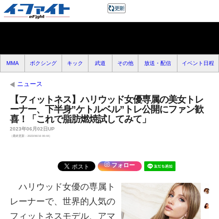
MMA
ボクシング
キック
武道
その他
放送・配信
イベント日程
ニュース
【フィットネス】ハリウッド女優専属の美女トレ
ーナー、下半身”ケトルベル”トレ公開にファン歓
喜！「これで脂肪燃焼試してみて」
2023年06月02日UP
（最終更新：2023/06/16 00:44）
フォロー
ハリウッド女優の専属ト
レーナーで、世界的人気の
フィットネスモデル、アマ