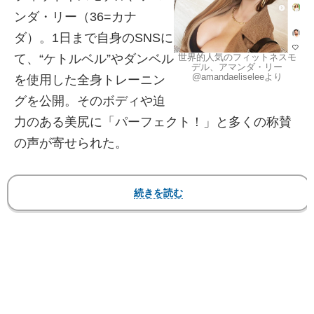
ンダ・リー（36=カナ
ダ）。1日まで自身のSNSに
世界的人気のフィットネスモ
て、“ケトルベル”やダンベル
デル、アマンダ・リー
@amandaeliseleeより
を使用した全身トレーニン
グを公開。そのボディや迫
力のある美尻に「パーフェクト！」と多くの称賛
の声が寄せられた。
【フォト＆動画】彼女の美尻＆ビキニ姿、“ケトル
ベル”トレーニングも