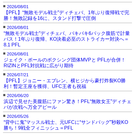
■
2026/08/01
【PFL】“無敗モデル戦士”ディチェバ、1年ぶり復帰戦で完
勝！無敗記録を16に、スタンド打撃で圧倒
■
2026/08/01
“無敗モデル戦士”ディチェバ、バキバキ6パック腹筋で計量
パス！1年ぶり復帰、KO決着必至のストライカー対決へ＝
8.1 PFL
■
2026/08/01
ジェイク・ポールのボクシング団体MVPと PFLが合併！
RIZINとPFL対抗戦に広がり期待
■
2026/07/21
【PFL】ジョニー・エブレン、横ヒジから豪打炸裂KO勝
利！暫定王座を獲得、UFC王者も祝福
■
2026/06/20
浜辺で見せた美腹筋にファン驚き！PFL“無敗女王”ディチェ
バが次戦へ万全アピール
■
2026/05/26
“背中に鬼”マッスル戦士、元UFCに“サンドバッグ”秒殺KO
勝ち！9戦全フィニッシュ＝PFL