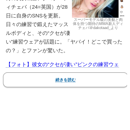
ィチェバ（24=英国）が28
日に自身のSNSを更新。
スーパーモデル級の美貌と肉
体を持つ期待のMMA新人ディ
日々の練習で鍛えたマッス
チェバ＠dakotaad_より
ルボディと、その“クセが凄
い”練習ウェアが話題に。「ヤバイ！どこで買った
の？」とファンが驚いた。
【フォト】彼女の“クセが凄い”ピンクの練習ウェ
ア、美ボディなセクシードレス姿も