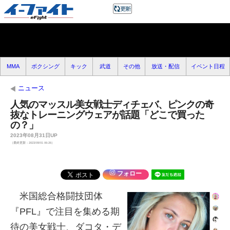
MMA
ボクシング
キック
武道
その他
放送・配信
イベント日程
ニュース
人気のマッスル美女戦士ディチェバ、ピンクの奇
抜なトレーニングウェアが話題「どこで買った
の？」
2023年08月31日UP
（最終更新：2023/09/01 06:26）
フォロー
米国総合格闘技団体
『PFL』で注目を集める期
待の美女戦士、ダコタ・デ