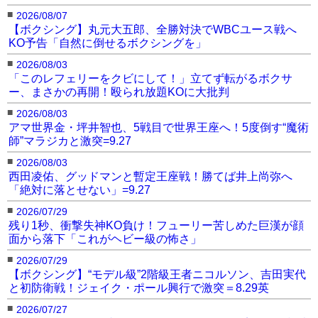
■
2026/08/07
【ボクシング】丸元大五郎、全勝対決でWBCユース戦へ
KO予告「自然に倒せるボクシングを」
■
2026/08/03
「このレフェリーをクビにして！」立てず転がるボクサ
ー、まさかの再開！殴られ放題KOに大批判
■
2026/08/03
アマ世界金・坪井智也、5戦目で世界王座へ！5度倒す“魔術
師”マラジカと激突=9.27
■
2026/08/03
西田凌佑、グッドマンと暫定王座戦！勝てば井上尚弥へ
「絶対に落とせない」=9.27
■
2026/07/29
残り1秒、衝撃失神KO負け！フューリー苦しめた巨漢が顔
面から落下「これがヘビー級の怖さ」
■
2026/07/29
【ボクシング】“モデル級”2階級王者ニコルソン、吉田実代
と初防衛戦！ジェイク・ポール興行で激突＝8.29英
■
2026/07/27