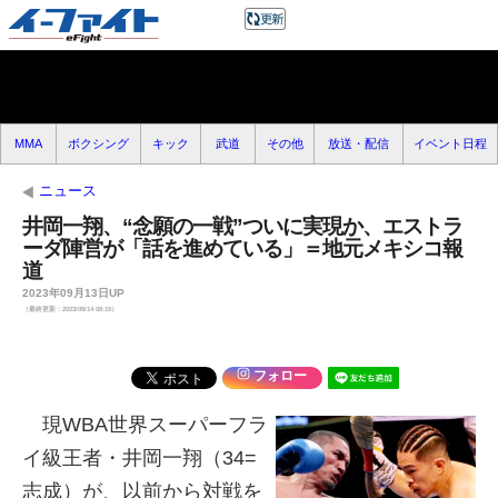
MMA
ボクシング
キック
武道
その他
放送・配信
イベント日程
ニュース
井岡一翔、“念願の一戦”ついに実現か、エストラ
ーダ陣営が「話を進めている」＝地元メキシコ報
道
2023年09月13日UP
（最終更新：2023/09/14 08:15）
フォロー
現WBA世界スーパーフラ
イ級王者・井岡一翔（34=
志成）が、以前から対戦を