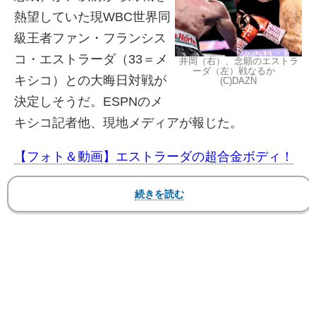
熱望していた現WBC世界同
級王者ファン・フランシス
コ・エストラーダ（33＝メ
井岡（右）、念願のエストラ
ーダ（左）戦なるか
キシコ）との大晦日対戦が
(C)DAZN
決定しそうだ。ESPNのメ
キシコ記者他、現地メディアが報じた。
【フォト＆動画】エストラーダの超合金ボディ！
エストラーダと“最強”ロマゴンの止まらぬパンチの
死闘映像