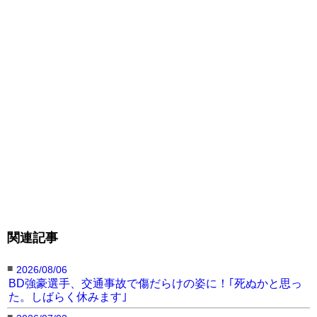
存在だった選手たちとBreakingDownの勢いある若
手選手たちによるチーム対抗戦が実施される。
関連記事
■
2026/08/06
BD強豪選手、交通事故で傷だらけの姿に！｢死ぬかと思っ
た。しばらく休みます｣
■