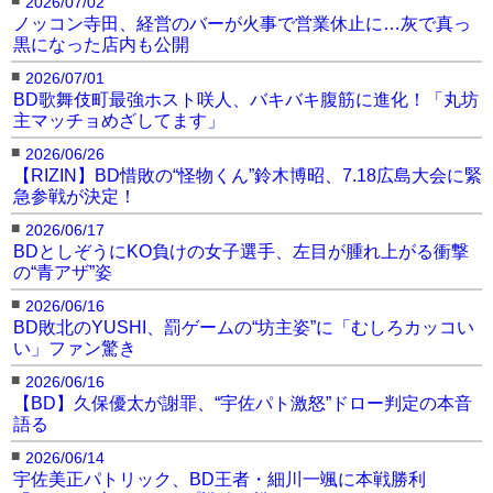
2026/07/02
ノッコン寺田、経営のバーが火事で営業休止に…灰で真っ
黒になった店内も公開
■
2026/07/01
BD歌舞伎町最強ホスト咲人、バキバキ腹筋に進化！「丸坊
主マッチョめざしてます」
■
2026/06/26
【RIZIN】BD惜敗の“怪物くん”鈴木博昭、7.18広島大会に緊
急参戦が決定！
■
2026/06/17
BDとしぞうにKO負けの女子選手、左目が腫れ上がる衝撃
の“青アザ”姿
■
2026/06/16
BD敗北のYUSHI、罰ゲームの“坊主姿”に「むしろカッコい
い」ファン驚き
■
2026/06/16
【BD】久保優太が謝罪、“宇佐パト激怒”ドロー判定の本音
語る
■
2026/06/14
宇佐美正パトリック、BD王者・細川一颯に本戦勝利