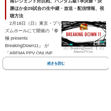
格レジェンド対抗戦、バンタム級T準決勝・決
勝ほか全29試合の生中継・放送・配信情報、視
聴方法
2
月18日（日）東京・プリ
ズムホールにて開催の『拳
極 presents
BreakingDown11』 が
（C）BreakingDown】【（C）
AbemaTV,Inc.
「
ABEMA PPV ONLINE
LIVE
」、「BreakingDown LIVE」で全試合生中継
される。
『BreakingDown』（ブレイキングダウン）は、朝
倉未来がプロデューサーを務める“
1
分間”の格闘大
会。
2024年のスタートを切る今大会では、日本にい
くつかある有名な地下格闘技団体でレジェンド的