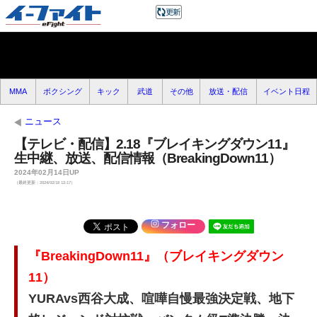
MMA
ボクシング
キック
武道
その他
放送・配信
イベント日程
ニュース
【テレビ・配信】2.18『ブレイキングダウン11』
生中継、放送、配信情報（BreakingDown11）
2024年02月14日UP
（最終更新：2024/02/18 12:17）
フォロー
『
BreakingDown11
』（ブレイキングダウン
11）
YURAvs西谷大成、喧嘩自慢最強決定戦、地下