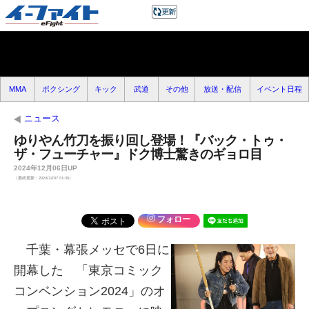
MMA
ボクシング
キック
武道
その他
放送・配信
イベント日程
ニュース
ゆりやん竹刀を振り回し登場！『バック・トゥ・
ザ・フューチャー』ドク博士驚きのギョロ目
2024年12月06日UP
（最終更新：2024/12/07 01:36）
フォロー
千葉・幕張メッセで6日に
開幕した 「東京コミック
コンベンション2024」のオ