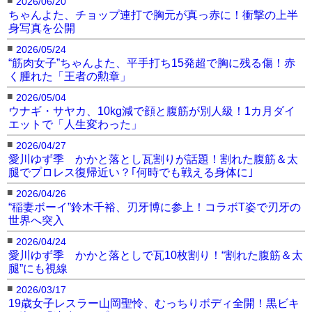
2026/06/20
ちゃんよた、チョップ連打で胸元が真っ赤に！衝撃の上半
身写真を公開
■
2026/05/24
“筋肉女子”ちゃんよた、平手打ち15発超で胸に残る傷！赤
く腫れた「王者の勲章」
■
2026/05/04
ウナギ・サヤカ、10kg減で顔と腹筋が別人級！1カ月ダイ
エットで「人生変わった」
■
2026/04/27
愛川ゆず季 かかと落とし瓦割りが話題！割れた腹筋＆太
腿でプロレス復帰近い？｢何時でも戦える身体に｣
■
2026/04/26
“稲妻ボーイ”鈴木千裕、刃牙博に参上！コラボT姿で刃牙の
世界へ突入
■
2026/04/24
愛川ゆず季 かかと落としで瓦10枚割り！“割れた腹筋＆太
腿”にも視線
■
2026/03/17
19歳女子レスラー山岡聖怜、むっちりボディ全開！黒ビキ