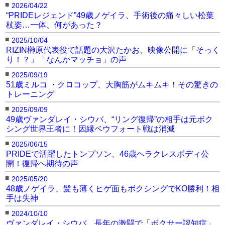
■
2026/04/22
“PRIDEレジェンド”49歳ノゲイラ、手術後の痛々しい松葉
杖姿…一体、何があった？
25年8月、ムキムキの大
24年2月、ムキムキな腕
動画はページ下部
表
胸筋＠crocop1009より
を公開！＠crocop1009
示されない場合はこちら
■
2025/10/04
より
をクリック
RIZIN榊原代表役で話題の大沢たかお、映像公開に「そっく
り！？」「なんかマッチョ」の声
【動画】51歳ミルコ、強烈キック健在にファン驚
■
き！（表示されない場合はリロード）
2025/09/19
51歳ミルコ ・クロコップ、大胸筋がムキムキ！その驚きの
トレーニング
■
2025/09/09
49歳ヴァンダレイ・シウバ、“リング復帰”の相手は元ボク
シング世界王者に！因縁ベウフォート戦は消滅
■
2025/06/15
PRIDEで活躍したトンプソン、46歳ヘラクレスボディ公
開！復帰へ期待の声
■
2025/05/20
48歳ノゲイラ、髪も薄くヒゲ面もボクシングでKO勝利！相
手は失神
■
2024/10/10
ヴァンダレイ・シウバ、長年の激闘で「ボクサー認知症」