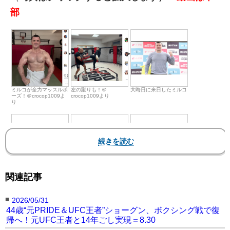
部
ミルコが全力マッスルポ
左の蹴りも！＠
大晦日に来日したミルコ
ーズ！＠crocop1009よ
crocop1009より
り
「今も心と身体はファイ
大開脚のミルコ ＠
1年前、50歳の誕生日の
関連記事
ター」だと語ったミルコ
crocop1009より
ミルコ、衰え知らずのム
キムキマッスルだ＠
crocop1009より
■
2026/05/31
44歳“元PRIDE＆UFC王者”ショーグン、ボクシング戦で復
帰へ！元UFC王者と14年ごし実現＝8.30