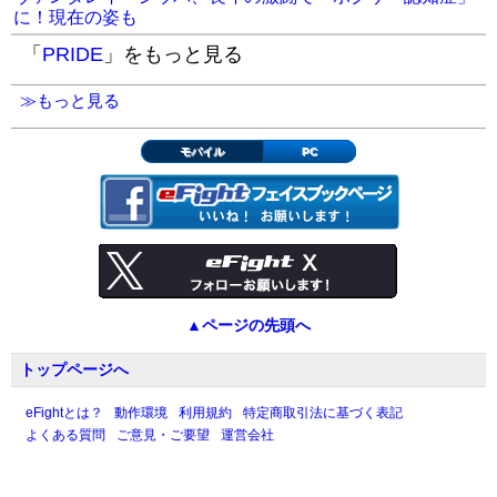
に！現在の姿も
この投稿をInstagramで見る
「
PRIDE
」をもっと見る
≫もっと見る
モバイル
PC
▲ページの先頭へ
Mirko Filipović(@crocop1009)がシェアした投稿
トップページへ
eFightとは？
動作環境
利用規約
特定商取引法に基づく表記
よくある質問
ご意見・ご要望
運営会社
◀︎
51歳ミルコが全力マッスルポーズ！の記事にも
どる