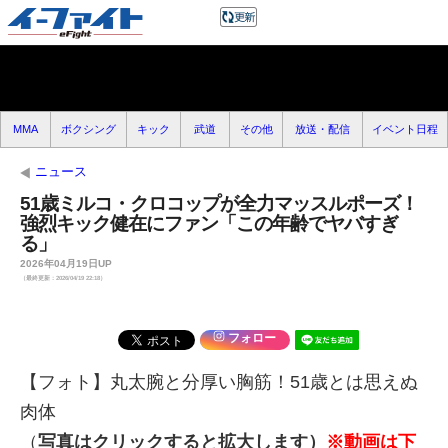
MMA
ボクシング
キック
武道
その他
放送・配信
イベント日程
ニュース
51歳ミルコ・クロコップが全力マッスルポーズ！
強烈キック健在にファン「この年齢でヤバすぎ
る」
2026年04月19日UP
（最終更新：2026/04/19 22:18）
フォロー
【フォト】丸太腕と分厚い胸筋！51歳とは思えぬ
肉体
（
写真はクリックすると拡大します）
※動画は下