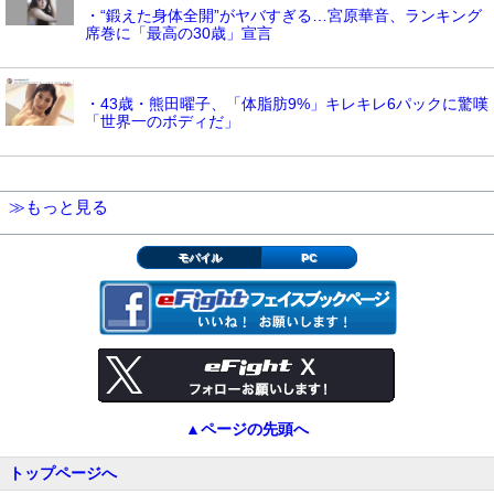
・“鍛えた身体全開”がヤバすぎる…宮原華音、ランキング
席巻に「最高の30歳」宣言
・43歳・熊田曜子、「体脂肪9%」キレキレ6パックに驚嘆
「世界一のボディだ」
≫もっと見る
モバイル
PC
▲ページの先頭へ
トップページへ