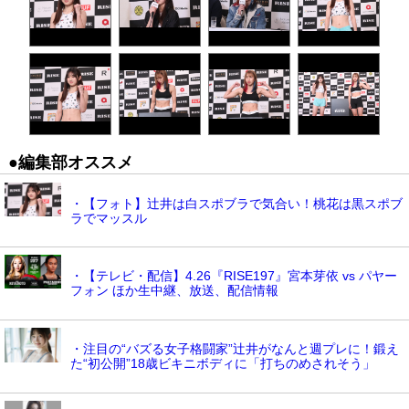
●編集部オススメ
・【フォト】辻井は白スポブラで気合い！桃花は黒スポブ
ラでマッスル
・【テレビ・配信】4.26『RISE197』宮本芽依 vs パヤー
フォン ほか生中継、放送、配信情報
・注目の“バズる女子格闘家”辻井がなんと週プレに！鍛え
た“初公開”18歳ビキニボディに「打ちのめされそう」