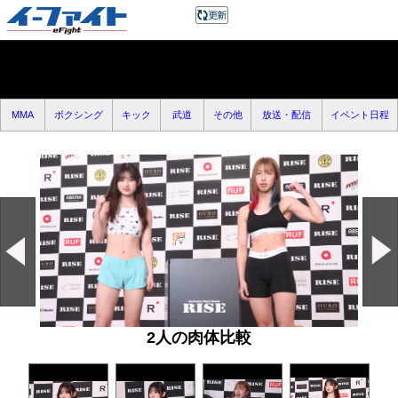
MMA
ボクシング
キック
武道
その他
放送・配信
イベント日程
2人の肉体比較