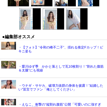
●編集部オススメ
・【フォト】“令和の峰不二子”、揺れる推定Fカップ！ビ
キニ姿も
・愛川ゆず季 かかと落としで瓦10枚割り！“割れた腹筋
＆太腿”にも視線
・ウナギ・サヤカ、破壊力抜群の身体を披露！“結婚した
い”宣言でファン「俺としてください」
・えなこ、衝撃の“縦割れ腹筋”公開「可愛いのに強すぎ