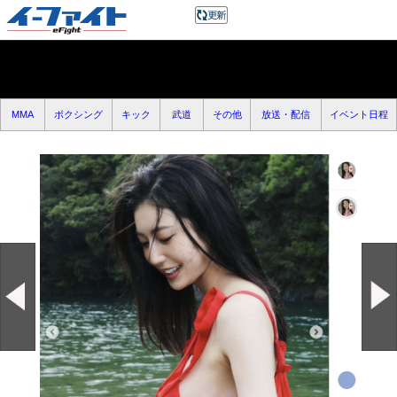
MMA
ボクシング
キック
武道
その他
放送・配信
イベント日程