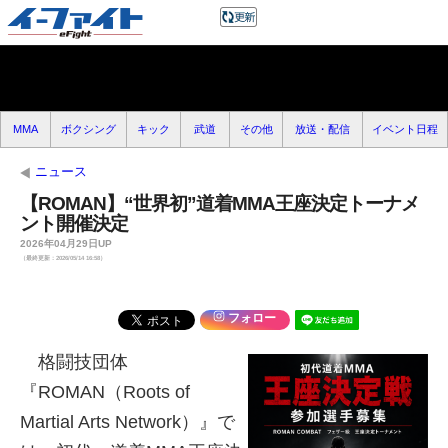
MMA
ボクシング
キック
武道
その他
放送・配信
イベント日程
ニュース
【ROMAN】“世界初”道着MMA王座決定トーナメ
ント開催決定
2026年04月29日UP
（最終更新：2026/05/14 16:58）
フォロー
格闘技団体
『ROMAN（Roots of
Martial Arts Network）』で