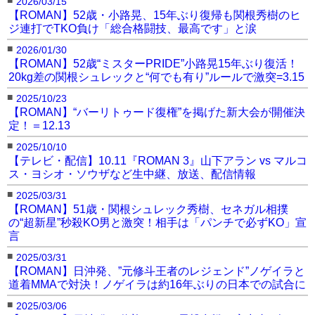
2026/03/15
【ROMAN】52歳・小路晃、15年ぶり復帰も関根秀樹のヒ
ジ連打でTKO負け「総合格闘技、最高です」と涙
■
2026/01/30
【ROMAN】52歳“ミスターPRIDE”小路晃15年ぶり復活！
20kg差の関根シュレックと“何でも有り”ルールで激突=3.15
■
2025/10/23
【ROMAN】“バーリトゥード復権”を掲げた新大会が開催決
定！＝12.13
■
2025/10/10
【テレビ・配信】10.11『ROMAN 3』山下アラン vs マルコ
ス・ヨシオ・ソウザなど生中継、放送、配信情報
■
2025/03/31
【ROMAN】51歳・関根シュレック秀樹、セネガル相撲
の“超新星”秒殺KO男と激突！相手は「パンチで必ずKO」宣
言
■
2025/03/31
【ROMAN】日沖発、”元修斗王者のレジェンド”ノゲイラと
道着MMAで対決！ノゲイラは約16年ぶりの日本での試合に
■
2025/03/06