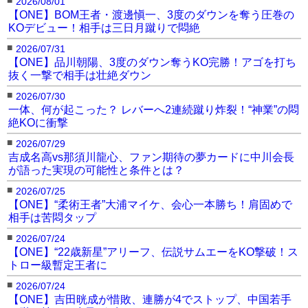
2026/08/01
【ONE】BOM王者・渡邊愼一、3度のダウンを奪う圧巻の
KOデビュー！相手は三日月蹴りで悶絶
■
2026/07/31
【ONE】品川朝陽、3度のダウン奪うKO完勝！アゴを打ち
抜く一撃で相手は壮絶ダウン
■
2026/07/30
一体、何が起こった？ レバーへ2連続蹴り炸裂！“神業”の悶
絶KOに衝撃
■
2026/07/29
吉成名高vs那須川龍心、ファン期待の夢カードに中川会長
が語った実現の可能性と条件とは？
■
2026/07/25
【ONE】“柔術王者”大浦マイケ、会心一本勝ち！肩固めで
相手は苦悶タップ
■
2026/07/24
【ONE】“22歳新星”アリーフ、伝説サムエーをKO撃破！ス
トロー級暫定王者に
■
2026/07/24
【ONE】吉田晄成が惜敗、連勝が4でストップ、中国若手