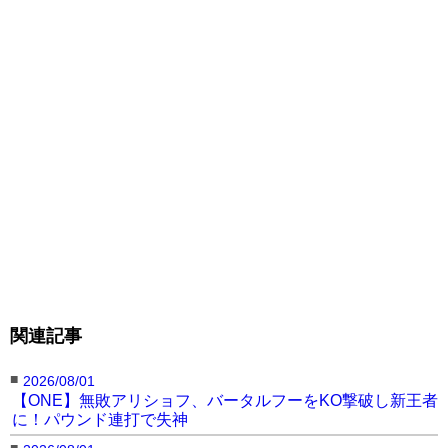
関連記事
■
2026/08/01
【ONE】無敗アリショフ、バータルフーをKO撃破し新王者
に！パウンド連打で失神
■