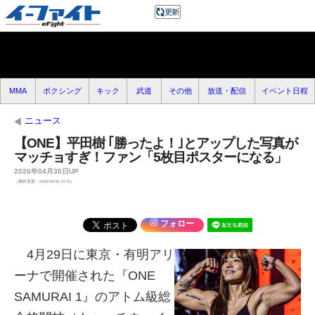
MMA
ボクシング
キック
武道
その他
放送・配信
イベント日程
ニュース
【ONE】平田樹 ｢勝ったよ！｣とアップした写真が
マッチョすぎ！ファン「5枚目ポスターになる」
2026年04月30日UP
（最終更新：2026/04/30 23:41）
フォロー
4月29日に東京・有明アリ
ーナで開催された『ONE
SAMURAI 1』のアトム級総