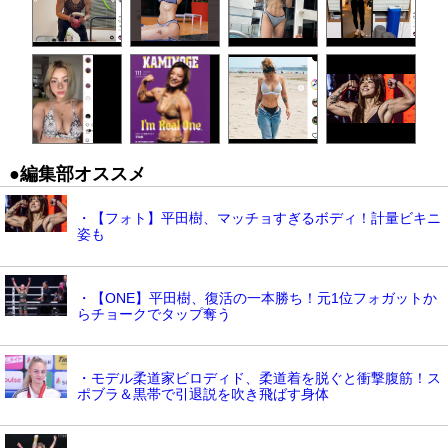
●編集部オススメ
・【フォト】平田樹、マッチョすぎるボディ！計量ビキニ
姿も
・【ONE】平田樹、復活の一本勝ち！元1位フォガットか
らチョークでタップ奪う
・モデル柔道家ビロディド、柔道着を脱ぐと衝撃腹筋！ス
ポブラ＆黒帯で引退説を吹き飛ばす身体