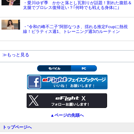
・愛川ゆず季 かかと落とし瓦割りが話題！割れた腹筋＆
太腿でプロレス復帰近い？｢何時でも戦える身体に｣
・“令和の峰不二子”阿部なつき、揺れる推定Fcupに熱視
線！ピラティス週1、トレーニング週3のルーティン
≫もっと見る
モバイル
PC
▲ページの先頭へ
トップページへ