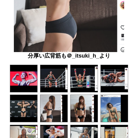
分厚い広背筋も＠_itsuki_h_より