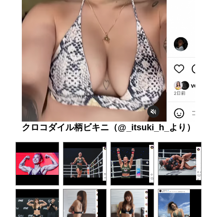
クロコダイル柄ビキニ（@_itsuki_h_より）