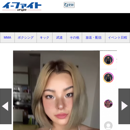
MMA
ボクシング
キック
武道
その他
放送・配信
イベント日程