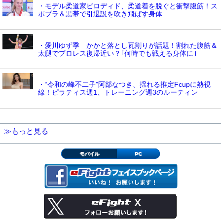
・モデル柔道家ビロディド、柔道着を脱ぐと衝撃腹筋！ス
ポブラ＆黒帯で引退説を吹き飛ばす身体
・愛川ゆず季 かかと落とし瓦割りが話題！割れた腹筋＆
太腿でプロレス復帰近い？｢何時でも戦える身体に｣
・“令和の峰不二子”阿部なつき、揺れる推定Fcupに熱視
線！ピラティス週1、トレーニング週3のルーティン
≫もっと見る
モバイル
PC