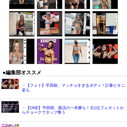
●編集部オススメ
・【フォト】平田樹、マッチョすぎるボディ！計量ビキニ
姿も
・【ONE】平田樹、復活の一本勝ち！元1位フォガットか
らチョークでタップ奪う