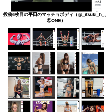
投稿6枚目の平田のマッチョボディ（@_itsuki_h_、
ⒸONE）