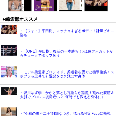
●編集部オススメ
・【フォト】平田樹、マッチョすぎるボディ！計量ビキニ
姿も
・【ONE】平田樹、復活の一本勝ち！元1位フォガットか
らチョークでタップ奪う
・モデル柔道家ビロディド、柔道着を脱ぐと衝撃腹筋！ス
ポブラ＆黒帯で引退説を吹き飛ばす身体
・愛川ゆず季 かかと落とし瓦割りが話題！割れた腹筋＆
太腿でプロレス復帰近い？｢何時でも戦える身体に｣
・“令和の峰不二子”阿部なつき、揺れる推定Fcupに熱視