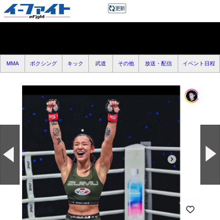
MMA
ボクシング
キック
武道
その他
放送・配信
イベント日程