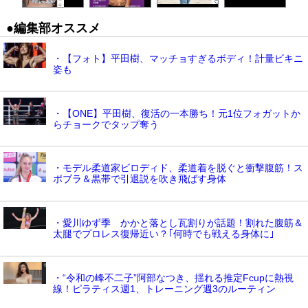
●編集部オススメ
・【フォト】平田樹、マッチョすぎるボディ！計量ビキニ
姿も
・【ONE】平田樹、復活の一本勝ち！元1位フォガットか
らチョークでタップ奪う
・モデル柔道家ビロディド、柔道着を脱ぐと衝撃腹筋！ス
ポブラ＆黒帯で引退説を吹き飛ばす身体
・愛川ゆず季 かかと落とし瓦割りが話題！割れた腹筋＆
太腿でプロレス復帰近い？｢何時でも戦える身体に｣
・“令和の峰不二子”阿部なつき、揺れる推定Fcupに熱視
線！ピラティス週1、トレーニング週3のルーティン