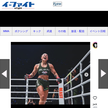
MMA
ボクシング
キック
武道
その他
放送・配信
イベント日程