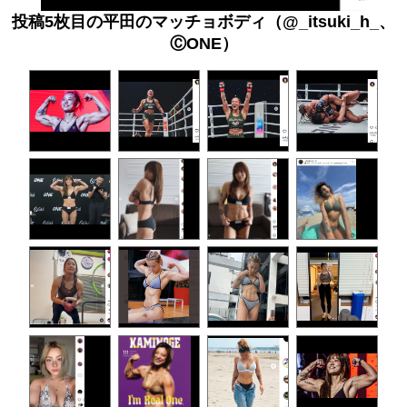
投稿5枚目の平田のマッチョボディ（@_itsuki_h_、
ⒸONE）