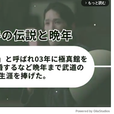
もっと読む
arrow_forward_ios
いて聞かれると「落ち込んだのはほんまにその日だけって
気持ちの切り替えというよりかは、試合がやりたいってすぐ
。
てます」とキッパリ。「”見せたい”とか考えると自分にプレ
通りの自分を出せたらそれこそベルトが近づいてくると思う
臨む決意を示した。
い」
勝ち。バックからの絞め、腕十
26年2月にもリアネイキドチ
うし、自分が勝つ。地元・神
Powered by 
GliaStudios
笑顔でミット打ち！（RIZIN公式