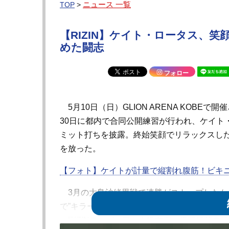
ニュース 一覧
TOP
>
【RIZIN】ケイト・ロータス、
めた闘志
フォロー
5月10日（日）GLION ARENA KOBEで開催
30日に都内で合同公開練習が行われ、ケイト
ミット打ちを披露。終始笑顔でリラックスし
を放った。
【フォト】ケイトが計量で縦割れ腹筋！ビキ
3月の大島沙緒里戦で連勝がストップしたケ
で”キラーマシン”の異名を持つケイティ・ペレ
RIZINスーパーアトム級女王・伊澤星花の