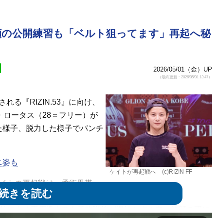
笑顔の公開練習も「ベルト狙ってます」再起へ秘
2026/05/01（金）UP
（最終更新：2026/05/01 13:47）
される『RIZIN.53』に向け、
・ロータス（28＝フリー）が
た様子、脱力した様子でパンチ
ニ姿も
ケイトが再起戦へ (c)RIZIN FF
イトの再起戦は、柔術黒帯
ス（32＝米国）が相手。
産休による王座返上で女子格戦線が混沌とする中、笑顔の裏に