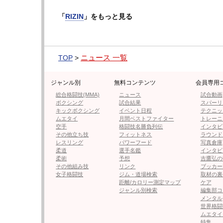
ケイトは空手の型で活躍後、柔道を経験し2020年
「
RIZIN
」をもっと見る
でプロデビュー。2024年11月に月井隼南を
再起すると、RIZIN韓国大会、DEEP、RIZ
『RIZIN.52』ではDEEP王者・大島沙
ニュース 一覧
プした。
TOP
>
次のページは【フォト】ケイトが計量で縦
ジャンル別
無料コンテンツ
会員専用
総合格闘技(MMA)
ニュース
試合動画
ボクシング
試合結果
スパーリ
キックボクシング
イベント日程
テクニッ
ムエタイ
月間ベストファイター
トレーニ
≪ 前の
空手
格闘技名勝負列伝
インタビ
その他立ち技
フィットネス
ラウンド
レスリング
パワーフード
写真倉庫
フォロー
柔道
選手名鑑
インタビ
柔術
予想
吉鷹弘の
●編集部オススメ
その他組み技
リンク
ブッカー
女子格闘技
ジム・道場検索
取材の裏
距離/カロリー測定マップ
ケア
ジャンル別検索
編集部コ
・【フォト】ケイトが計量で縦割
メンタル
世界格闘
ムエタイ
特集