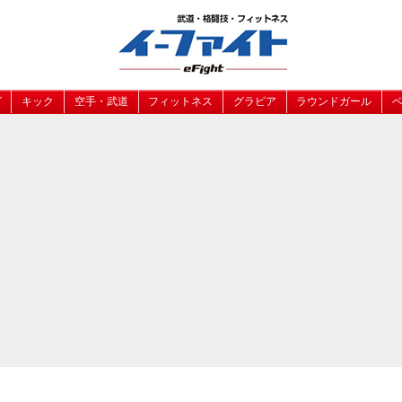
グ
キック
空手・武道
フィットネス
グラビア
ラウンドガール