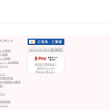
12月にDEEP JEWELS
Youtubeより）
リアネイキドチョークで極めて
Mute
IN神戸大会と4連勝をマーク。しかし26年3月の前戦
緒里にグラウンドでコントロールされ判定負けを喫し、連勝がストッ
割れ腹筋！ビキニ姿も
コンテンツ
ルームランナー展示販売
1
2
ング動画
ク講座
ング動画
ページへ
次のページへ ≫
ュー・会見動画
楽天IDで簡単決済！
ガール
楽天ポイントが
貯まる！使える！
ュー
打撃研究室
Kの格闘技の裏側
側
ラム
れ腹筋！ビキニ姿も
技最前線
コラム