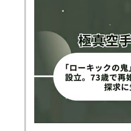
秘めた闘志で神戸に乗り込む。
笑顔の公開練習後、前回からの立ち直りにつ
感じで。結局やっぱり格闘技が好きやから、
気持ちが戻った感じ」と、やはり笑顔で話す
ベルトへの意識を問われると「もちろん狙っ
ッシャーをかけて固くなってしまう。いつも
ので、リラックスして挑みたい」と自然体で
■相手は柔術黒帯も「自分のことは極められな
対するペレスは柔術黒帯で7勝中6つが一本
字が得意なサブミッションスペシャリストで、
ョークで一本勝ちし再起している。
ペレスへは「自分のことは極められないと思
戸で熱い試合をしましょう」と呼びかけた。