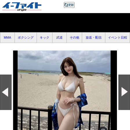
MMA
ボクシング
キック
武道
その他
放送・配信
イベント日程