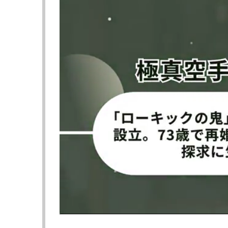
さらに試合後半についても「（ヴァンが）パ
てていったっていう感じだよね。フラッシュ
合になったんじゃないかなという感じ」と振
また、堀口は試合全体について「面白い試合
錯してた。平良君も良いパンチ当てたりして
敗れた平良を含め両選手を称賛した。
堀口は6月20日、フライ級2位のマネル・ケイ
しており、その際は堀口が3R一本勝ち。今回
現在の練習状況については「まあいい感じ。
いから、すごいそれがワクワクもあるからプ
うか、俺これ多分やべえぞみたいな感じ」とコ
かした。
試合まで約1カ月となる中、堀口が強敵ケイ