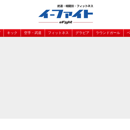
グ
キック
空手・武道
フィットネス
グラビア
ラウンドガール