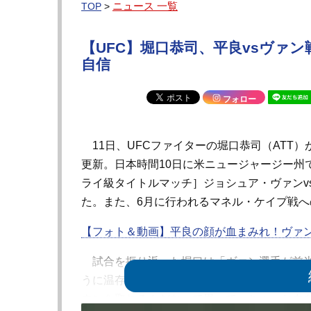
ニュース 一覧
TOP
>
【UFC】堀口恭司、平良vsヴァ
自信
フォロー
11日、UFCファイターの堀口恭司（ATT）が
更新。日本時間10日に米ニュージャージー州で
ライ級タイトルマッチ］ジョシュア・ヴァンv
た。また、6月に行われるマネル・ケイプ戦
【フォト＆動画】平良の顔が血まみれ！ヴァ
試合を振り返った堀口は「ヴァン選手が前半
うに温存してたよね。5Rに向けた戦い方を
ウンを取れるんだなって思って、ちょっと力