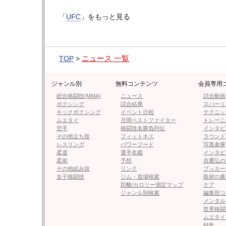
次のページは【フォト＆動画】平良の顔が
「
UFC
」をもっと見る
≪ 前の
ニュース 一覧
TOP
>
フォロー
ジャンル別
無料コンテンツ
会員専用
●編集部オススメ
総合格闘技(MMA)
ニュース
試合動画
ボクシング
試合結果
スパーリ
キックボクシング
イベント日程
テクニッ
ムエタイ
月間ベストファイター
トレーニ
・【フォト＆動画】平良の顔が血
空手
格闘技名勝負列伝
インタビ
その他立ち技
フィットネス
ラウンド
レスリング
パワーフード
写真倉庫
柔道
選手名鑑
インタビ
・【UFC】平良達郎、王者ヴァン
柔術
予想
吉鷹弘の
その他組み技
リンク
ブッカー
女子格闘技
ジム・道場検索
取材の裏
距離/カロリー測定マップ
ケア
・2m超えエドポロキング、UFC
ジャンル別検索
編集部コ
メンタル
すぎ」の声
世界格闘
ムエタイ
特集