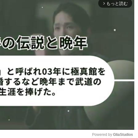
もっと読む
arrow_forward_ios
ンチをまとめて、ボクシング上手いから打撃をどんどん当
ダウンだったりとか、ヴァン選手が思い描いていたような試
り返り、ヴァンの強みが出た試合だったと分析した。
だったんじゃない。寝技もあったりとか、打撃もお互い交
て、すごい良い試合だったんじゃないかなと思う」と語り、
プとの対戦が決定している。両者はRIZIN時代にも1度対戦
は約8年6カ月ぶりの再戦となる。
徐々に上がって、追い込みも始めた。俺はマイナス思考な
ラスされて。もちろん平常心だけど楽しくなっちゃうってい
メント。本人も“ヤバい”と感じるほど、順調な仕上がりを明
プに勝利し、タイトル戦線へ前進できるか注目される。
Powered by 
GliaStudios