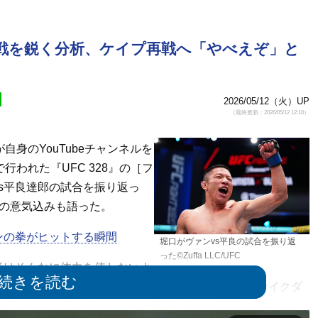
ン戦を鋭く分析、ケイプ再戦へ「やべえぞ」と
2026/05/12（火）UP
（最終更新：2026/05/12 12:10）
自身のYouTubeチャンネルを
行われた『UFC 328』の［フ
s平良達郎の試合を振り返っ
への意気込みも語った。
ンの拳がヒットする瞬間
堀口がヴァンvs平良の試合を振り返
った©Zuffa LLC/UFC
はそんなに体力を使わないよ
上手くしてたって感じかな。それで平良選手が意外とテイクダ
を使いすぎた感じがあった」と王者ヴァンの戦略を評価。