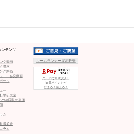
血まみれ！ヴァンの拳がヒットする瞬間
Mute
1
2
ページへ
次のページへ ≫
コンテンツ
ルームランナー展示販売
ング動画
ク講座
ング動画
まみれ！ヴァンの拳がヒットする瞬間
ュー・会見動画
楽天IDで簡単決済！
ガール
楽天ポイントが
貯まる！使える！
ュー
のパンチで流血TKO負け…日本悲願のタイトル奪取ならず
打撃研究室
Kの格闘技の裏側
側
2階級王者よりムキムキ！“えぐいメンツ”と練習し「でかくなり
ラム
技最前線
コラム