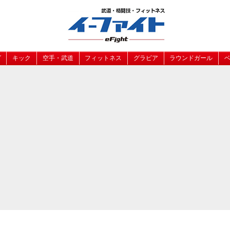
グ
キック
空手・武道
フィットネス
グラビア
ラウンドガール