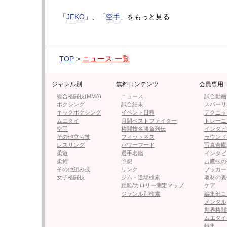
脚につけてもらう、実戦的な打撃稽古だ。
「
JFKO
」、「
空手
」をもっと見る
しかし、それも先週木曜が最後。「ガンダム
くらいですかね。量はそんなにやっていない
た」と、試合を見据えた最終調整を重ねてき
ニュース 一覧
TOP
>
目代は第13回全世界大会3位、第1回WFK
8・9回JFKO全日本大会軽重量級準優勝など
ジャンル別
無料コンテンツ
会員専用
であと一歩届かず、今大会こそ悲願のJFKO
総合格闘技(MMA)
ニュース
試合動画
ボクシング
試合結果
スパーリ
キックボクシング
イベント日程
テクニッ
アザだらけの太ももは、その追い込みを物語っ
ムエタイ
月間ベストファイター
トレーニ
空手
格闘技名勝負列伝
インタビ
どんな進化を見せるか。
その他立ち技
フィットネス
ラウンド
レスリング
パワーフード
写真倉庫
次のページは【フォト＆動画】これは痛そう
柔道
選手名鑑
インタビ
柔術
予想
吉鷹弘の
その他組み技
リンク
ブッカー
女子格闘技
ジム・道場検索
取材の裏
距離/カロリー測定マップ
ケア
ジャンル別検索
編集部コ
≪ 前の
メンタル
世界格闘
ムエタイ
フォロー
特集