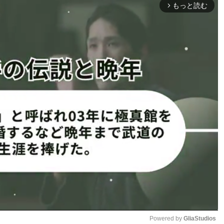
もっと読む
arrow_forward_ios
アロバイクで全力疾走。その後、座り込んだ目代が太ももの
様のように並んでいる。
技の証みたいな」「戦士の勲章やん」「楽しそうにトレー
んだけ頑張れるの凄過ぎる」「パワーマックスは地獄・大会
で仕上げ
目代に確認すると「太ももは
動画自体はだいぶ前のものな
終えているという。「1カ月
したガンダム稽古に移るので、
と思います」と明かした。
のボディプロテクターを胴体、
Powered by 
GliaStudios