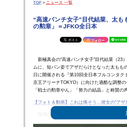
ニュース 一覧
TOP
>
“高速パンチ女子”目代結菜、太
の勲章」＝JFKO全日本
フォロー
新極真会の“高速パンチ女子”目代結菜（23
ムに、短パン姿でアザだらけとなった太ももの
日に開催される『第10回全日本フルコンタク
京王アリーナTOKYO）に向けた過酷な調整
「戦士の勲章やん」「努力の結晶」と称賛の
【フォト＆動画】これは痛そう…彼女の“アザ
目代は「どうしてもアザだらけのももを見せ
中の動画を投稿。