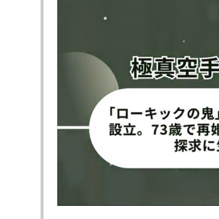
映像では、黒い短パン、Tシャツの目代がエ
内側を指差すと、いくつもの小さなアザが模
コメント欄には「努力の結晶ですね」「格闘
ニングしてる姿、尊敬しかありません」「こ
頑張れー」などの声が並んだ。
■「太ももは全然大丈夫」現在はガンダム稽古
ただし、状態に問題はないようだ。編集部が
全然大丈夫ですよ！」と明るく回答。「あの
の！打たせ稽古でなりました」と説明した。
試合前の調整はすでに激しいスパーリングを
前にはもうスパーリングはせず、試合を意識
最後のスパーリングは4月中旬くらいだった
“ガンダム稽古”とは、相手にミット代わり