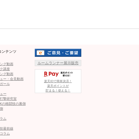
稽古だけで2分計40ラウンド
Mute
ですけど、質よくやっていまし
た。
エアロバイクで追い込んだ目代の太
ももに…@youna_mokudai
O世界大会軽重量級準優勝、第
の実績を持つ強豪。昨年の全日本、WFKO世界大会でも頂点ま
コンテンツ
制覇へ向けて仕上げてきた。
ルームランナー展示販売
ング動画
ク講座
ている。30日からのJFKO全日本で、“高速パンチ女子”が
ング動画
ュー・会見動画
楽天IDで簡単決済！
ガール
楽天ポイントが
貯まる！使える！
…彼女の“アザだらけ”な太もも
ュー
打撃研究室
Kの格闘技の裏側
1
2
側
ラム
ページへ
次のページへ ≫
技最前線
コラム