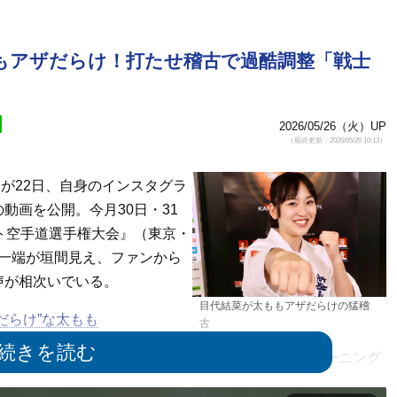
ももアザだらけ！打たせ稽古で過酷調整「戦士
2026/05/26（火）UP
（最終更新：2026/05/26 10:13）
）が22日、自身のインスタグラ
動画を公開。今月30日・31
ト空手道選手権大会』（東京・
の一端が垣間見え、ファンから
声が相次いでいる。
目代結菜が太ももアザだらけの猛稽
だらけ”な太もも
古
たい」「JFKO前ラスト大長トレ」とつづり、トレーニング