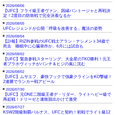
■
2026/08/06
【UFC】フライ級王者ヴァン、因縁パントージャと再戦決
定！2度目の防衛戦で完全決着なるか
■
2026/08/05
UFCレジェンドが公開「呼吸を改善する」魔法の姿勢
■
2026/08/04
【訃報】RIZIN参戦のUFC戦士アラン・ナシメント34歳で
死去 睡眠中に心臓発作か、6月には試合も
■
2026/08/02
【UFC】緊急参戦スターリング、大金星のTKO勝利！元王
者ブラホヴィッチがパンチ＆ヒジの嵐に沈む
■
2026/08/02
【UFC】ムサエフ、豪快フックで強豪クラインをKO撃破！
2連勝でランカー戦アピール
■
2026/07/30
【UFC】元ONE二階級王者デ・リダー、ライトヘビー級で
再起戦！ドリーゼと連敗脱出かけて激突
■
2026/07/27
KSW2階級制覇パルナス、UFCと契約！初戦でライト級12