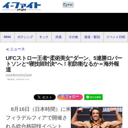
MMA
ボクシング
キック
武道
その他
放送・配信
イベント日程
ニュース
UFCストロー王者“柔術美女”ダーン、5連勝ロバー
トソンと“寝技師対決”へ！初防衛なるか＝海外報
道
2026年05月26日UP
（最終更新：2026/05/26 17:33）
フォロー
8月16日（日本時間）に米
フィラデルフィアで開催さ
れる総合格闘技イベント