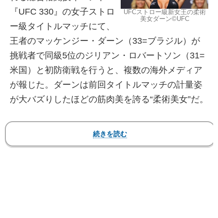
『UFC 330』の女子ストロ
UFCストロー級新女王の柔術
美女ダーン©️UFC
ー級タイトルマッチにて、
王者のマッケンジー・ダーン（33=ブラジル）が
挑戦者で同級5位のジリアン・ロバートソン（31=
米国）と初防衛戦を行うと、複数の海外メディア
が報じた。ダーンは前回タイトルマッチの計量姿
が大バズりしたほどの筋肉美を誇る“柔術美女”だ。
【フォト】大バズりした“美ヒップ”！ビキニ姿も