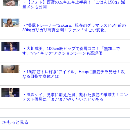
・【フォト】西野のムキムキ上半身！「ごはん150g」減
量メシも公開
・“美尻トレーナー”Sakura、現在のグラマラスと5年前の
39kgガリガリ写真公開！ファン「すごい変化」
・大川成美、100cm級ヒップで春麗コス！「無加工で
す」”ハイキック”アクションシーンも高評価
・19歳“筋トレ好き”アイドル、Hcupに腹筋チラ見せ！次
なる目指す身体とは
・風吹ケイ、見事に鍛えた肩、割れた腹筋の破壊力！コン
テスト優勝に「まだまだやりたいことがある」
≫もっと見る