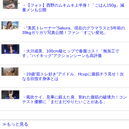
・【フォト】西野のムキムキ上半身！「ごはん150g」減
量メシも公開
・“美尻トレーナー”Sakura、現在のグラマラスと5年前の
39kgガリガリ写真公開！ファン「すごい変化」
・大川成美、100cm級ヒップで春麗コス！「無加工で
す」”ハイキック”アクションシーンも高評価
・19歳“筋トレ好き”アイドル、Hcupに腹筋チラ見せ！次
なる目指す身体とは
・風吹ケイ、見事に鍛えた肩、割れた腹筋の破壊力！コン
テスト優勝に「まだまだやりたいことがある」
≫もっと見る