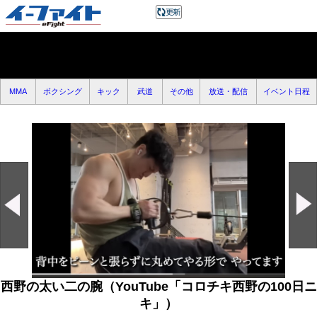
MMA
ボクシング
キック
武道
その他
放送・配信
イベント日程
西野の太い二の腕（YouTube「コロチキ西野の100日ニ
キ」）