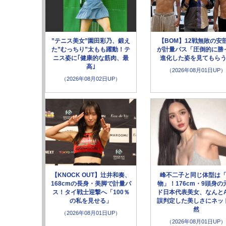
”テニス美女”園田彩乃、鍛え
【BOM】12戦無敗の安
た”むっちり”太もも躍動！テ
が計量パス「圧倒的に勝
ニス姿に｢健康的な筋肉、最
進化した姿を見てもら
高｣
（2026年08月01日UP）
（2026年08月02日UP）
【KNOCK OUT】辻井和奏、
峰不二子と同じ体型は
168cmの長身・美脚で計量パ
物」！176cm・9頭身の
ス！タイ戦士迎撃へ「100％
ド日本代表美女、なんとA
の私を見せる」
誤判定した美しさにネッ
然
（2026年08月01日UP）
（2026年08月01日UP）