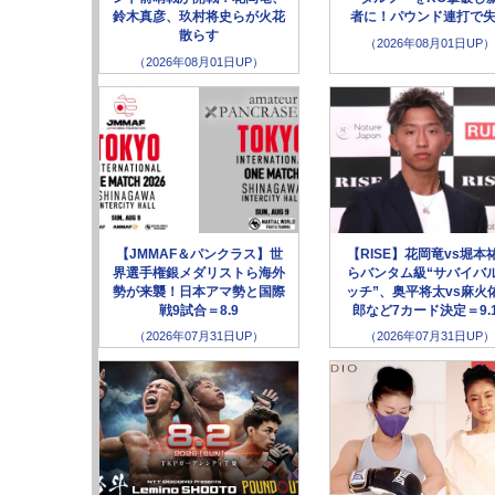
鈴木真彦、玖村将史らが火花
者に！パウンド連打で
散らす
（2026年08月01日UP）
（2026年08月01日UP）
【JMMAF＆パンクラス】世
【RISE】花岡竜vs堀本
界選手権銀メダリストら海外
らバンタム級“サバイバ
勢が来襲！日本アマ勢と国際
ッチ”、奥平将太vs麻火
戦9試合＝8.9
郎など7カード決定＝9.
（2026年07月31日UP）
（2026年07月31日UP）