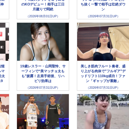
失神
のKOデビュー！相手は三日
ち抜く一撃で相手は壮絶ダウ
月蹴りで悶絶
ン
（2026年08月01日UP）
（2026年07月31日UP）
祐惺
19歳レスラー・山岡聖怜、サ
美しき筋肉フルート奏者、盛
ルマ
ーフィンで“美マッチョ太も
り上がる肉体で”フルギア”デ
佑太
も”披露！左肩手術後、リハ
ッドリフト110kg成功！ファ
19
ビリ効果は
ン「ギャップが素敵」
（2026年07月31日UP）
（2026年07月31日UP）