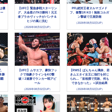
選は優
【UFC】緊急参戦スターリン
PFL絶対王者ヌルマゴメド
キー
グ、大金星のTKO勝利！元王
フ、衝撃1R KO！無敗コルガ
！
者ブラホヴィッチがパンチ＆
ン撃破で王座防衛
ヒジの嵐に沈む
（2026年08月02日UP）
（2026年08月02日UP）
駕、
【UFC】ムサエフ、豪快フッ
【RWS】ぱんちゃん璃奈、若
本勝
クで強豪クラインをKO撃
きムエタイ女王に強打を封じ
制覇
破！2連勝でランカー戦アピ
られ…「首相撲で完敗、何も
ール
できなかった」＝試合結果
（2026年08月02日UP）
（2026年08月02日UP）