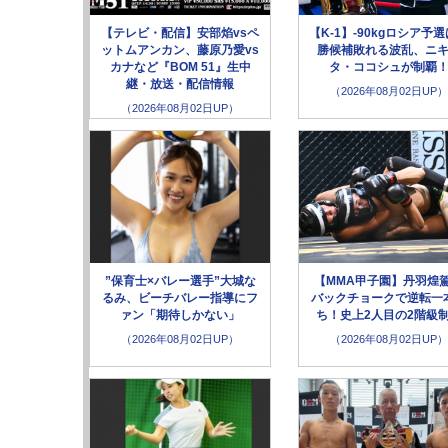
【テレビ・配信】安部焰vsペ
【K-1】-90kgロシア予
ットムアンカン、藤原乃愛vs
勝候補敗れる波乱、ニ
カナなど『BOM 51』生中
タ・ココシュが制覇
継・放送・配信情報
（2026年08月02日UP）
（2026年08月02日UP）
”保育士×バレー選手”大城な
【MMA甲子園】丹羽煌
るみ、ビーチバレー指導にフ
バックチョークで逆転一
ァン「期待しかない」
ち！史上2人目の2階級
（2026年08月02日UP）
（2026年08月02日UP）