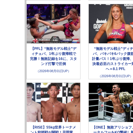
【PFL】“無敗モデル戦士”デ
“無敗モデル戦士”ディ
ィチェバ、1年ぶり復帰戦で
バ、バキバキ6パック腹
完勝！無敗記録を16に、スタ
計量パス！1年ぶり復帰、
ンド打撃で圧倒
決着必至のストライカー
へ＝8.1 PFL
（2026年08月01日UP）
（2026年08月01日UP）
【RISE】55kg世界トーナメ
【ONE】無敗アリショフ
ント前哨戦が開戦！花岡竜、
ータルフーをKO撃破し