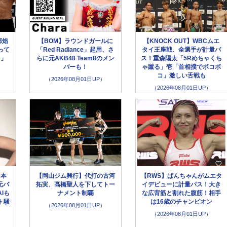
部焰
【BOM】ラウンドガールに
【KNOCK OUT】WBCムエ
って
「Red Radiance」起用、さ
タイ王座戦、全選手が計量パ
う」
らに元AKB48 Team8のメン
ス！重森陽太「5Rめちゃくち
バーも！
ゃ蹴る」壱「首相撲でボコボ
コ」激しい舌戦も
（2026年08月01日UP）
（2026年08月01日UP）
「本
【岡山ジム興行】代打の古河
【RWS】ぱんちゃんがムエタ
元バ
拓実、髙橋聖人を下してトー
イデビューに計量パス！大き
Iも
ナメント制覇
な広背筋と割れた腹筋！相手
ト騒
は16歳のチャンピオン
（2026年08月01日UP）
（2026年08月01日UP）