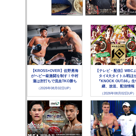
【KROSS×OVER】佐野勇海
【テレビ・配信】WBC
がヘビー級激闘を制す！中村
タイ4大タイトル戦ほ
蓮は肘打ちで流血TKO勝ち
『KNOCK OUT.66』
継、放送、配信情報
（2026年08月02日UP）
（2026年08月02日UP）