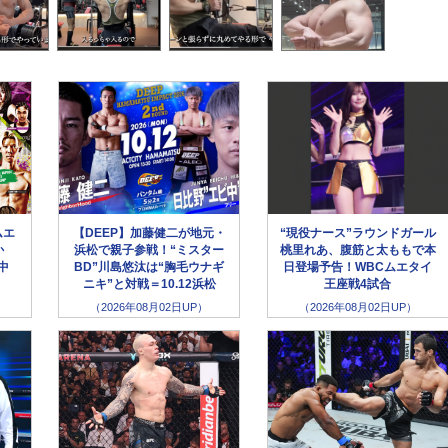
ムエ
【DEEP】加藤健二が地元・
“現役ナース”ラウンドガール
か
浜松で親子参戦！“ミスター
桃里れあ、腹筋と太ももで本
生中
BD”川島悠汰は“胸毛ウナギ
日登場予告！WBCムエタイ
ニキ”と対戦＝10.12浜松
王座戦4試合
（2026年08月02日UP）
（2026年08月02日UP）