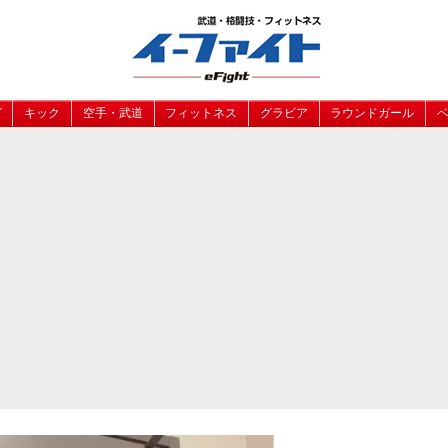
グ
キック
空手・武道
フィットネス
グラビア
ラウンドガール