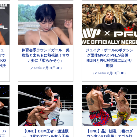
チェ
体育会系ラウンドガール、美
ジェイク・ポールのボクシン
筋で
腹筋と太ももに熱視線！サウ
グ団体MVPと PFLが合併！
KO
ナ姿に「柔らかそう」
RIZINとPFL対抗戦に広がり
対決
期待
（2026年08月01日UP）
（2026年08月01日UP）
、バ
【ONE】BOM王者・渡邊愼
【ONE】品川朝陽、3度のダ
新王
一、3度のダウンを奪う圧巻
ウン奪うKO完勝！アゴを打