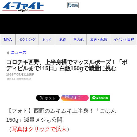
MMA
ボクシング
キック
武道
その他
放送・配信
イベント日程
ニュース
コロチキ西野、上半身裸でマッスルポーズ！「ボ
ディビルまで115日」白飯150gで減量に挑む
2026年05月31日UP
（最終更新：2026/05/31 20:19）
フォロー
【フォト】西野のムキムキ上半身！「ごはん
150g」減量メシも公開
（
写真はクリックで拡大
）