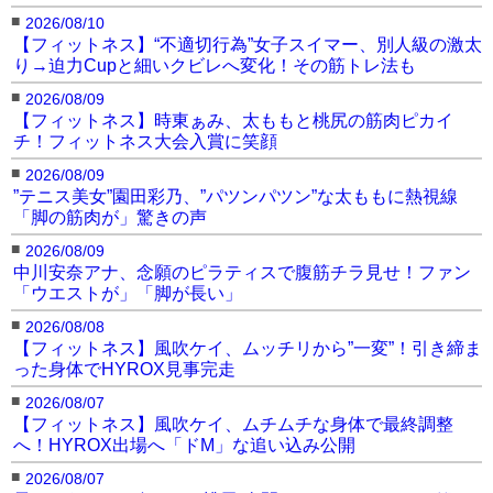
■
2026/08/10
【フィットネス】“不適切行為”女子スイマー、別人級の激太
り→迫力Cupと細いクビレへ変化！その筋トレ法も
■
2026/08/09
【フィットネス】時東ぁみ、太ももと桃尻の筋肉ピカイ
チ！フィットネス大会入賞に笑顔
■
2026/08/09
”テニス美女”園田彩乃、”パツンパツン”な太ももに熱視線
「脚の筋肉が」驚きの声
■
2026/08/09
中川安奈アナ、念願のピラティスで腹筋チラ見せ！ファン
「ウエストが」「脚が長い」
■
2026/08/08
【フィットネス】風吹ケイ、ムッチリから”一変”！引き締ま
った身体でHYROX見事完走
■
2026/08/07
【フィットネス】風吹ケイ、ムチムチな身体で最終調整
へ！HYROX出場へ「ドM」な追い込み公開
■
2026/08/07