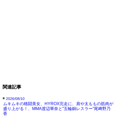
ごはん150gの減量飯
ボディビル大会への出場
西野のビフォーアフター
（YouTube「コロチキ
を明らかにする西野（＠
（＠korochiki_nishino）
西野の100日ニキ」）
korochiki_nishino）
絞った西野（＠
絞った西野（＠
舞台の西野（＠
korochiki_nishino）
korochiki_nishino）
korochiki_nishino）
西野創人の記事に戻る
関連記事
■
2026/08/10
ムキムキの格闘美女、HYROX完走に、肩や太ももの筋肉が
盛り上がる！、MMA渡辺華奈と”五輪銅レスラー”尾﨑野乃
香