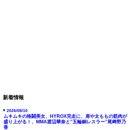
新着情報
■
2026/08/10
ムキムキの格闘美女、HYROX完走に、肩や太ももの筋肉が
盛り上がる！、MMA渡辺華奈と”五輪銅レスラー”尾﨑野乃
香