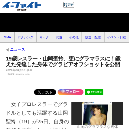
MMA
ボクシング
キック
武道
その他
放送・配信
イベント日程
ニュース
19歳レスラー・山岡聖怜、更にグラマラスに！鍛
えた発達した身体でグラビアオフショットを公開
2026年06月30日UP
（最終更新：2026/06/30 10:38）
フォロー
女子プロレスラーでグラ
ドルとしても活躍する山岡
聖怜（19）が25日、自身の
山岡のグラマラスな肉体