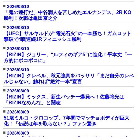
■
2026/08/10
「鬼の連打だ」中谷潤人を苦しめたエルナンデス、2R KO
勝利！次戦は亀田京之介
■
2026/08/10
【UFC】サルキルドが“電光石火”の一本勝ち！ガムロット
撃破で4戦連続1Rフィニッシュ勝利
■
2026/08/10
【RIZIN】ジョリー、“ルフィのギア5”に進化！平本丈「一
方的にボコボコに」
■
2026/08/10
【RIZIN】クレベル、秋元強真をバッサリ「まだ自分のレベ
ルじゃない」触れば“絶対一本”宣言
■
2026/08/09
【RIZIN】ミックス、新生パッチー爆発へ！佐藤将光は
「RIZINなめんな」と闘志
■
2026/08/09
51歳ミルコ・クロコップ、7年間でマッチョボディが巨大
化！「伝説は年を取らない？」ファン驚き
■
2026/08/09